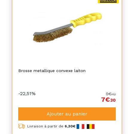
Brosse metallique convexe laiton
-22,51%
9€
42
7€
30
Ajouter au panier
Livraison à partir de
6,30€