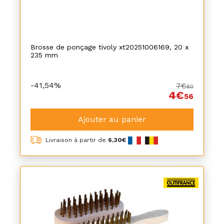
Brosse de ponçage tivoly xt20251006169, 20 x
235 mm
-41,54%
7€
80
4€
56
Ajouter au panier
Livraison à partir de
6,30€