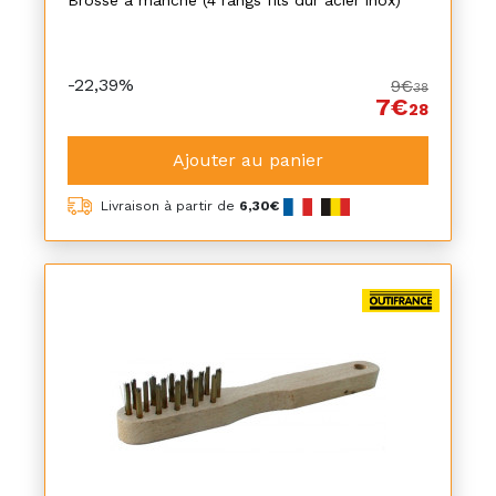
Brosse à manche (4 rangs fils dur acier inox)
-22,39%
9€
38
7€
28
Ajouter au panier
Livraison à partir de
6,30€