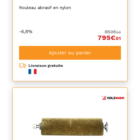
Rouleau abrasif en nylon
-6,8%
853€
00
795€
01
Ajouter au panier
Livraison gratuite