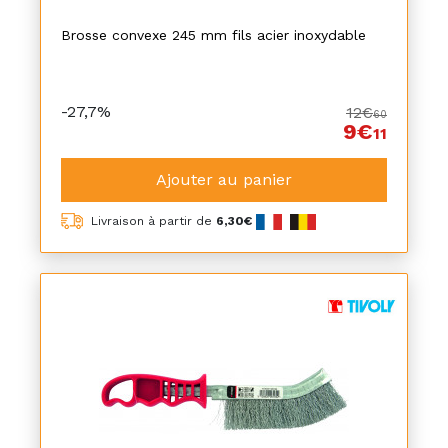
Brosse convexe 245 mm fils acier inoxydable
-27,7%
12€
60
9€
11
Ajouter au panier
Livraison à partir de
6,30€