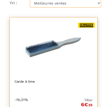
Tri :
Carde à lime
-19,31%
7€
87
6€
35