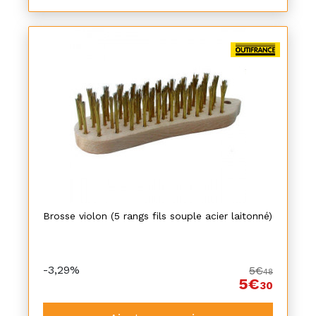
Brosse violon (5 rangs fils souple acier laitonné)
-3,29%
5€
48
5€
30