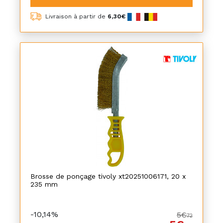
Livraison à partir de
6,30€
Brosse de ponçage tivoly xt20251006171, 20 x
235 mm
-10,14%
5€
72