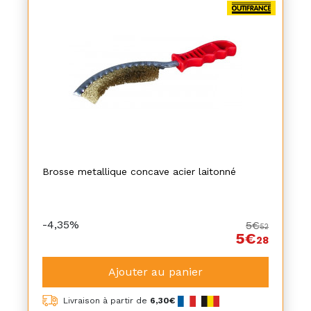
Brosse metallique concave acier laitonné
-4,35%
5€
52
5€
28
Ajouter au panier
Livraison à partir de
6,30€