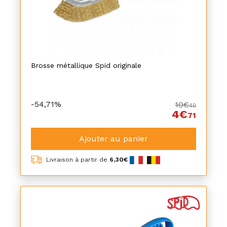
Brosse métallique Spid originale
-54,71%
10€
40
4€
71
Ajouter au panier
Livraison à partir de
6,30€