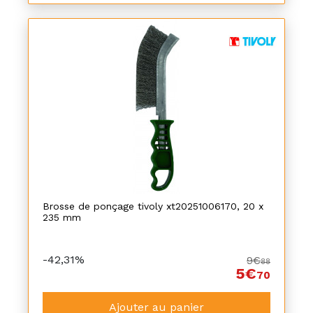
Brosse de ponçage tivoly xt20251006170, 20 x
235 mm
-42,31%
9€
88
5€
70
Ajouter au panier