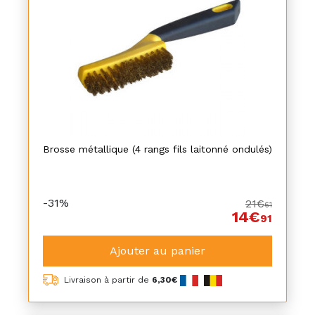
Brosse métallique (4 rangs fils laitonné ondulés)
-31%
21€
61
14€
91
Ajouter au panier
Livraison à partir de
6,30€