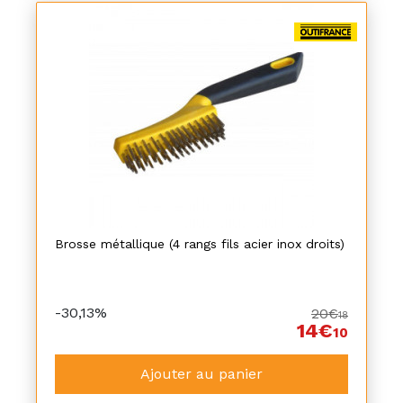
Brosse métallique (4 rangs fils acier inox droits)
-30,13%
20€
18
14€
10
Ajouter au panier