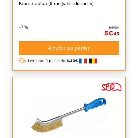
Brosse violon (5 rangs fils dur acier)
-7%
5€
86
5€
45
Ajouter au panier
Livraison à partir de
6,30€