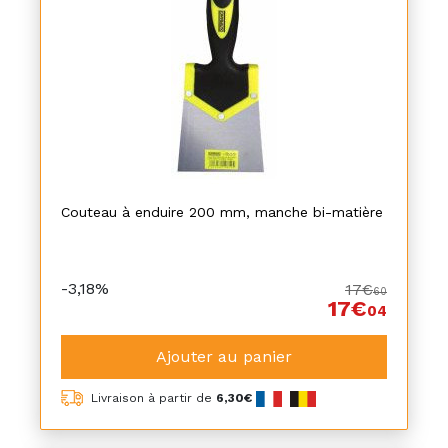
Couteau à enduire 200 mm, manche bi-matière
-3,18%
17€
60
17€
04
Ajouter au panier
Livraison à partir de
6,30€