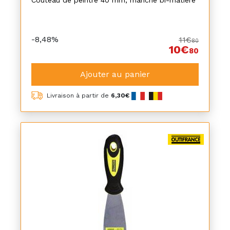
Couteau de peintre 40 mm, manche bi-matière
-8,48%
11€
80
10€
80
Ajouter au panier
Livraison à partir de
6,30€