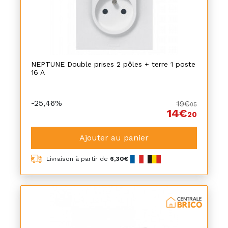
NEPTUNE Double prises 2 pôles + terre 1 poste
16 A
-25,46%
19€
05
14€
20
Ajouter au panier
Livraison à partir de
6,30€