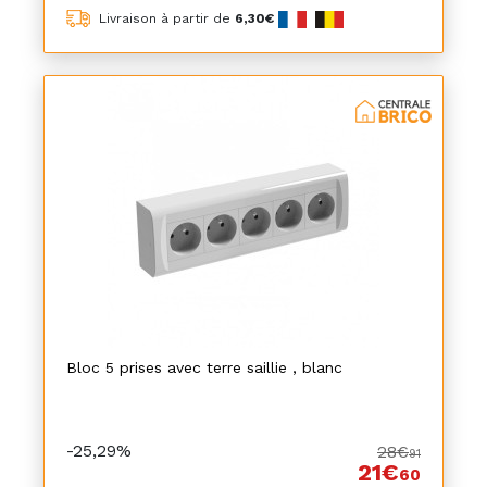
Livraison à partir de
6,30€
Bloc 5 prises avec terre saillie , blanc
-25,29%
28€
91
21€
60