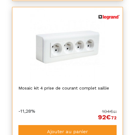
Mosaic kit 4 prise de courant complet saillie
-11,28%
104€
51
92€
72
Ajouter au panier