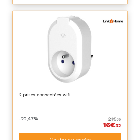
2 prises connectées wifi
-22,47%
21€
05
16€
32
Ajouter au panier