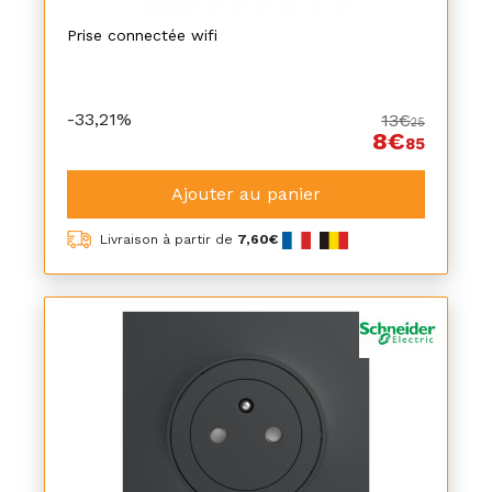
Prise connectée wifi
-33,21%
13€
25
8€
85
Ajouter au panier
Livraison à partir de
7,60€