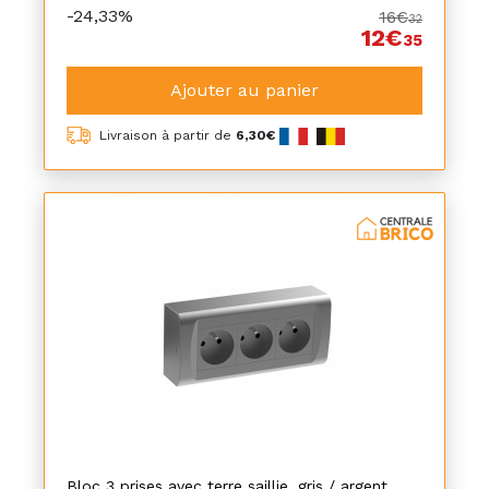
-24,33%
16€
32
12€
35
Ajouter au panier
Livraison à partir de
6,30€
Bloc 3 prises avec terre saillie, gris / argent