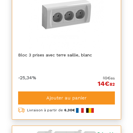
Bloc 3 prises avec terre saillie, blanc
-25,34%
19€
85
14€
82
Ajouter au panier
Livraison à partir de
6,30€