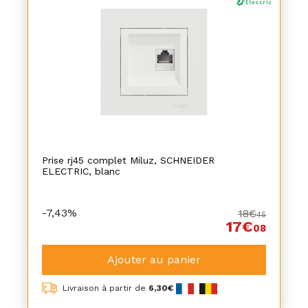
Prise rj45 complet Miluz, SCHNEIDER
ELECTRIC, blanc
-7,43%
18€
45
17€
08
Ajouter au panier
Livraison à partir de
6,30€