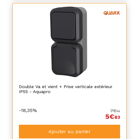
Double Va et vient + Prise verticale extérieur
IP55 - Aquapro
-18,35%
7€
14
5€
83
Ajouter au panier