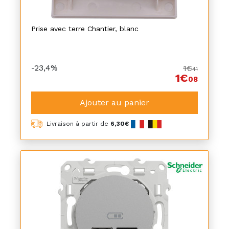
Prise avec terre Chantier, blanc
-23,4%
1€
41
1€
08
Ajouter au panier
Livraison à partir de
6,30€