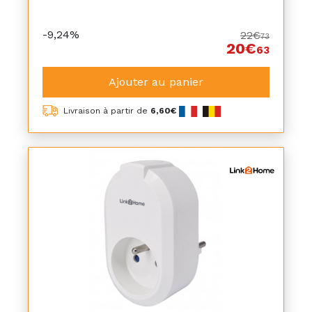
-9,24%
22€
73
20€
63
Ajouter au panier
Livraison à partir de
6,60€