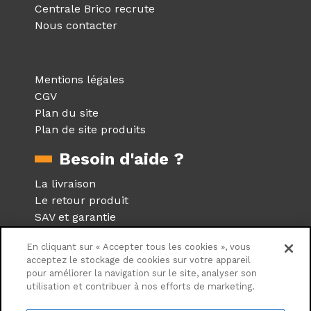
Centrale Brico recrute
Nous contacter
Mentions légales
CGV
Plan du site
Plan de site produits
Besoin d'aide ?
La livraison
Le retour produit
SAV et garantie
Foire aux questions
En cliquant sur « Accepter tous les cookies », vous
Réseaux sociaux
acceptez le stockage de cookies sur votre appareil
pour améliorer la navigation sur le site, analyser son
utilisation et contribuer à nos efforts de marketing.
Suivez nous sur les réseaux
sociaux