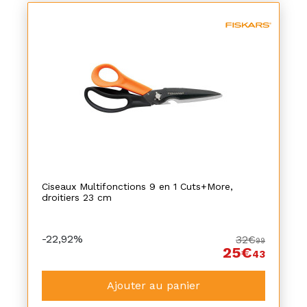
Ciseaux Multifonctions 9 en 1 Cuts+More,
droitiers 23 cm
-22,92%
32€
99
25€
43
Ajouter au panier