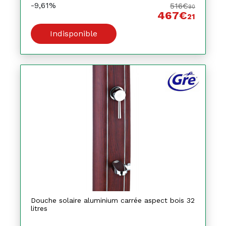
-9,61%
516€
90
467€
21
Indisponible
Douche solaire aluminium carrée aspect bois 32
litres