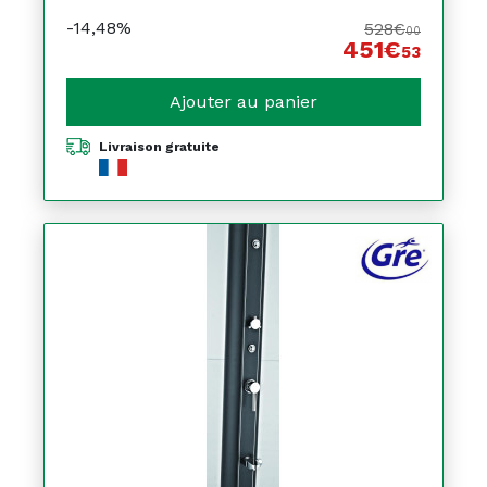
-14,48%
528€
00
451€
53
Ajouter au panier
Livraison gratuite