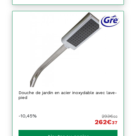
Douche de jardin en acier inoxydable avec lave-
pied
-10,45%
293€
00
262€
37