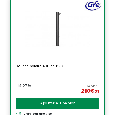
Douche solaire 40L en PVC
-14,27%
245€
00
210€
03
Ajouter au panier
Livraison gratuite