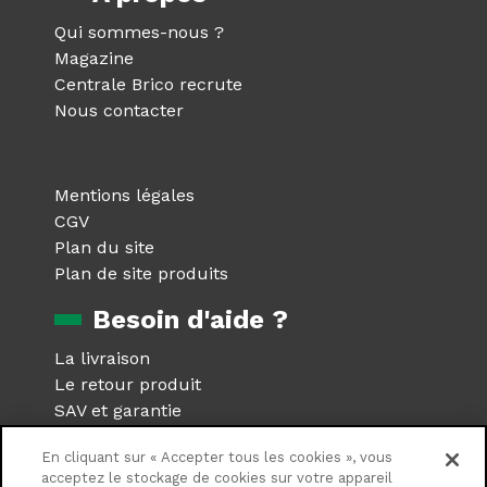
Qui sommes-nous ?
Magazine
Centrale Brico recrute
Nous contacter
Mentions légales
CGV
Plan du site
Plan de site produits
Besoin d'aide ?
La livraison
Le retour produit
SAV et garantie
Foire aux questions
En cliquant sur « Accepter tous les cookies », vous
Réseaux sociaux
acceptez le stockage de cookies sur votre appareil