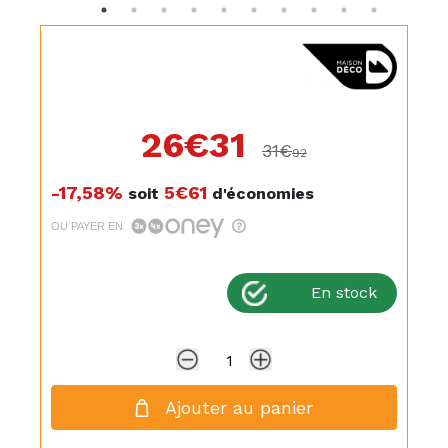
26€
31
31€
92
-17,58%
5€61
soit
d'économies
OU PAYER EN
En stock
Ajouter au panier