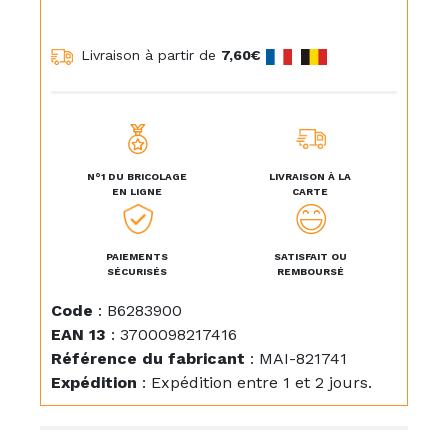
Livraison à partir de
7,60€
N°1 DU BRICOLAGE
LIVRAISON À LA
EN LIGNE
CARTE
PAIEMENTS
SATISFAIT OU
SÉCURISÉS
REMBOURSÉ
Code
:
B6283900
EAN 13
:
3700098217416
Référence du fabricant
:
MAI-821741
Expédition
:
Expédition entre 1 et 2 jours.