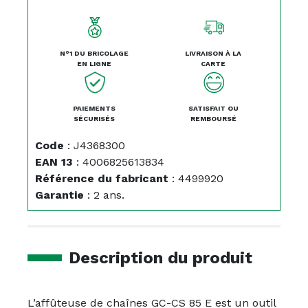
N°1 DU BRICOLAGE
LIVRAISON À LA
EN LIGNE
CARTE
PAIEMENTS
SATISFAIT OU
SÉCURISÉS
REMBOURSÉ
Code
:
J4368300
EAN 13
:
4006825613834
Référence du fabricant
:
4499920
Garantie
:
2 ans.
Description du produit
L’affûteuse de chaînes GC-CS 85 E est un outil