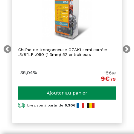
Chaîne de tronçonneuse OZAKI semi carrée:
.3/8"LP .050 (1,3mm) 52 entraîneurs
-35,04%
15€
07
9€
79
Ajouter au panier
Livraison à partir de
6,30€