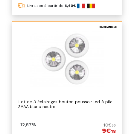
Livraison à partir de
6,60€
Lot de 3 éclairages bouton poussoir led à pile
3AAA blanc neutre
-12,57%
10€
50
9€
18