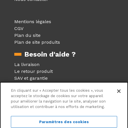
Mentions légales
CGV
Plan du site
Plan de site produits
Besoin d'aide ?
La livraison
Le retour produit
SAV et garantie
Foire aux questions
En cliquant sur « Accepter tous les cookies », vous
Réseaux sociaux
acceptez le stockage de cookies sur votre appareil
pour améliorer la navigation sur le site, analyser son
utilisation et contribuer à nos efforts de marketing.
Suivez nous sur les réseaux
sociaux
Paramètres des cookies