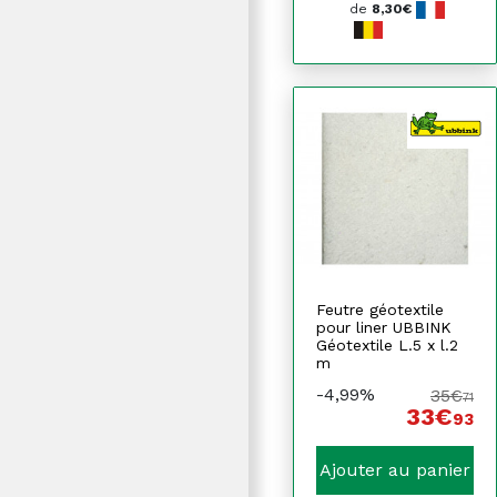
de
8,30€
Feutre géotextile
pour liner UBBINK
Géotextile L.5 x l.2
m
-4,99%
35€
71
33€
93
Ajouter au panier