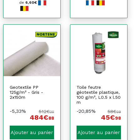
de
6,60€
Geotextile PP
Toile feutre
125g/m² - Gris -
géotextile plastique,
2x150m
100 g/m², L0.5 x l.50
m
-5,33%
-20,85%
512€
58€
20
09
484€
45€
88
98
Ajouter au panier
Ajouter au panier