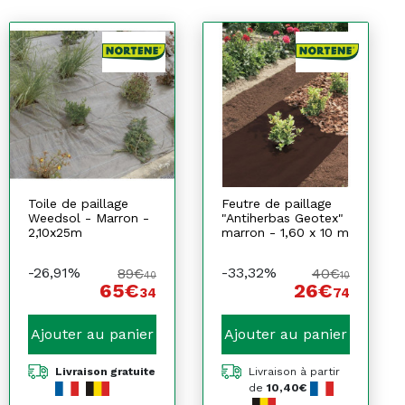
Toile de paillage
Feutre de paillage
Weedsol - Marron -
"Antiherbas Geotex"
2,10x25m
marron - 1,60 x 10 m
-26,91%
-33,32%
89€
40€
40
10
65€
26€
34
74
Ajouter au panier
Ajouter au panier
Livraison gratuite
Livraison à partir
de
10,40€