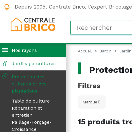
Depuis 2005,
Centrale Brico, l'expert Bricolag
Nos rayons
Accueil
Jardin
Jardin
Jardinage-cultures
Protection
+
Protection des
cultures et des
Filtres
plantations
Table de culture
Marque
Réparation et
entretien
15 produits tr
Paillage-Forçage-
Croissance