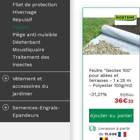
Filet de protection
Hivernage
Répulsif
Feutre
Piège anti-nuisible
Désherbant
Moustiquaire
Traitement des
insectes
Feutre "Geotex 100"
pour allées et
+
Vêtement et
terrasses - 1 x 25 m
- Polyester 100g/m2
accessoires du
jardinier
-31,21%
52€
80
36€
32
+
Semences-Engrais-
Epandeurs
Ajouter au panier
Livraison à partir
de
11,60€