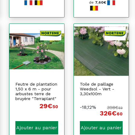
de
7,60€
Feutre de plantation
Toile de paillage
1,50 x 6 m - pour
Weedsol - Vert -
arbustes terre de
3,30x100m
bruyère "Terraplant"
29€
50
-18,12%
398€
89
326€
60
Ajouter au panier
Ajouter au panier