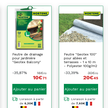
Feutre de drainage
Feutre "Geotex 100"
pour jardinière
pour allées et
"Geotex Balcony"
terrasses - 1 x 10 m
- Polyester 100g/m2
-35,87%
-33,39%
16€
30€
70
70
10€
20€
71
45
Ajouter au panier
Ajouter au panier
Livraison à partir
Livraison à partir
de
6,30€
de
7,60€