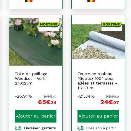
Toile de paillage
Feutre en rouleau
Weedsol - Vert -
"Geotex 100" pour
2,10x25m
allées et terrasses -
1 x 10 m
-26,91%
-21,34%
89€
30€
40
60
65€
24€
34
07
Ajouter au panier
Ajouter au panier
Livraison gratuite
Livraison à partir