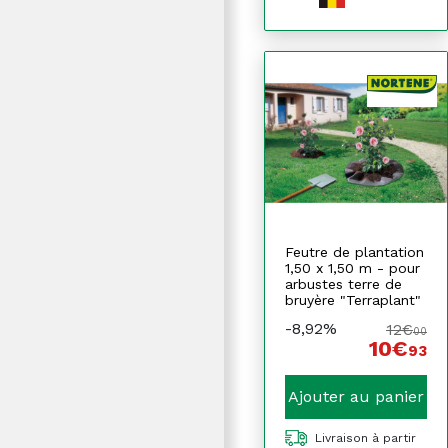
Feutre de plantation
1,50 x 1,50 m - pour
arbustes terre de
bruyère "Terraplant"
-8,92%
12€
00
10€
93
Ajouter au panier
Livraison à partir