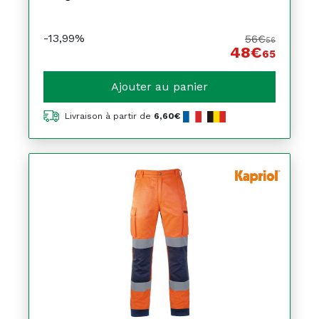
-13,99%
56€
56
48€
65
Ajouter au panier
Livraison à partir de
6,60€