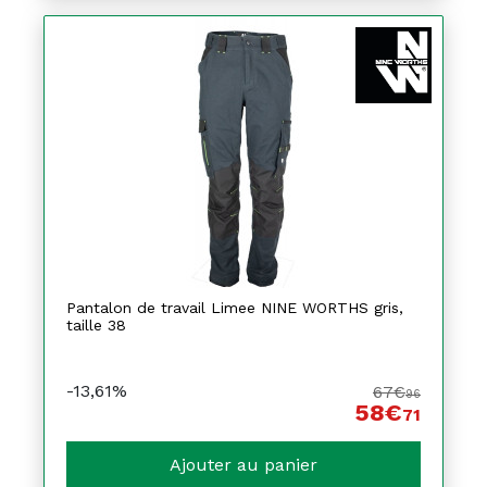
Pantalon de travail Limee NINE WORTHS gris,
taille 38
-13,61%
67€
96
58€
71
Ajouter au panier