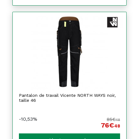
Pantalon de travail Vicente NORTH WAYS noir,
taille 46
-10,53%
85€
48
76€
48