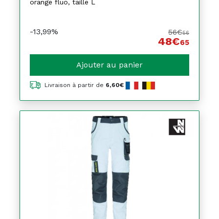
orange fluo, taille L
-13,99%
56€
56
48€
65
Ajouter au panier
Livraison à partir de
6,60€