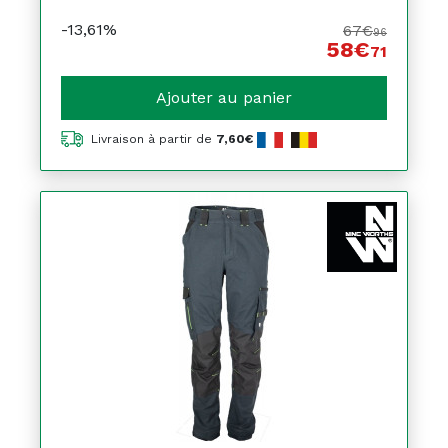
-13,61%
67€
96
58€
71
Ajouter au panier
Livraison à partir de
7,60€