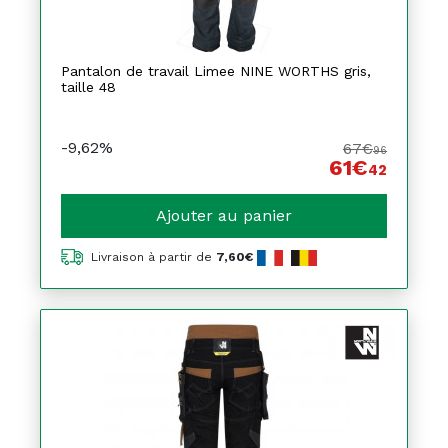
Pantalon de travail Limee NINE WORTHS gris,
taille 48
-9,62%
67€
96
61€
42
Ajouter au panier
Livraison à partir de
7,60€