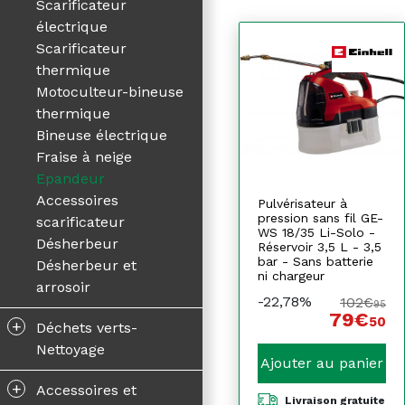
Scarificateur
électrique
Scarificateur
thermique
Motoculteur-bineuse
thermique
Bineuse électrique
Fraise à neige
Epandeur
Accessoires
Pulvérisateur à
pression sans fil GE-
scarificateur
WS 18/35 Li-Solo -
Désherbeur
Réservoir 3,5 L - 3,5
bar - Sans batterie
Désherbeur et
ni chargeur
arrosoir
-22,78%
102€
95
79€
50
+
Déchets verts-
Nettoyage
Ajouter au panier
+
Accessoires et
Livraison gratuite