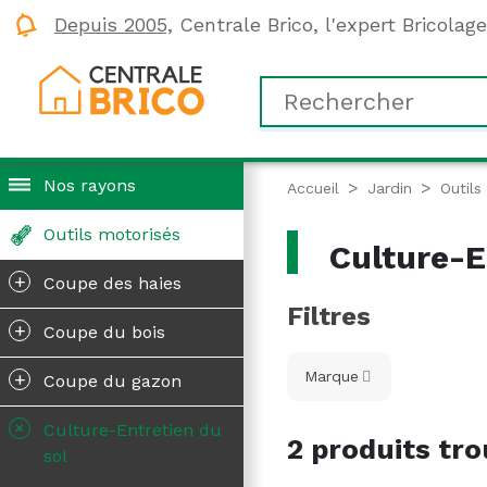
Depuis 2005,
Centrale Brico, l'expert Bricolag
Nos rayons
Accueil
Jardin
Outils
Outils motorisés
Culture-E
+
Coupe des haies
Filtres
+
Coupe du bois
+
Marque
Coupe du gazon
+
Culture-Entretien du
2 produits tro
sol