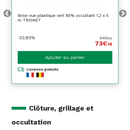
Brise-vue plastique vert 85% occultant 1,2 x 5
m TRIONET
-22,83%
94€
80
73€
16
Ajouter au panier
Livraison gratuite
Clôture, grillage et
occultation