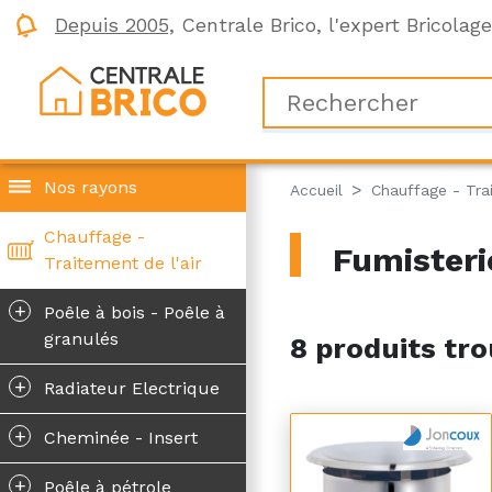
Depuis 2005,
Centrale Brico, l'expert Bricolag
Nos rayons
Accueil
Chauffage - Trai
Chauffage -
Fumisterie
Traitement de l'air
+
Poêle à bois - Poêle à
granulés
8 produits tro
+
Radiateur Electrique
+
Cheminée - Insert
+
Poêle à pétrole