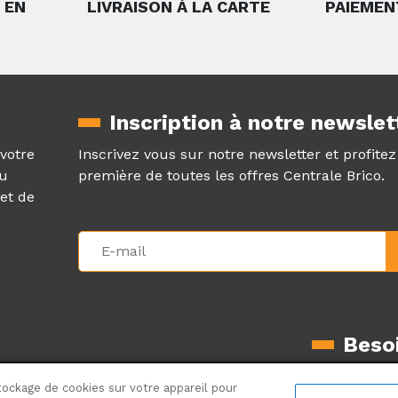
 EN
LIVRAISON À LA CARTE
PAIEMEN
Inscription à notre newslet
 votre
Inscrivez vous sur notre newsletter et profite
au
première de toutes les offres Centrale Brico.
et de
Besoi
Mentions légales
La livraison
tockage de cookies sur votre appareil pour
CGV
Le retour pr