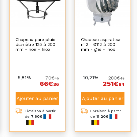
Chapeau pare pluie -
Chapeau aspirateur -
diamètre 125 à 200
n°2 - Ø112 à 200
mm - noir - Inox
mm - gris - Inox
-5,81%
-10,21%
70€
280€
45
49
66€
251€
36
84
Ajouter au panier
Ajouter au panier
Livraison à partir
Livraison à partir
de
7,60€
de
11,20€