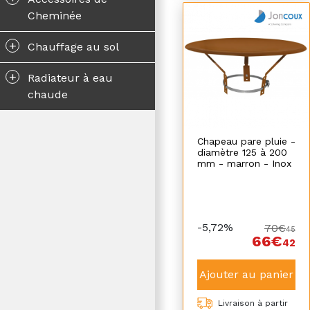
Cheminée
+
Chauffage au sol
+
Radiateur à eau
chaude
Chapeau pare pluie -
diamètre 125 à 200
mm - marron - Inox
-5,72%
70€
45
66€
42
Ajouter au panier
Livraison à partir