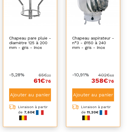
Chapeau pare pluie -
Chapeau aspirateur -
diamètre 125 à 200
n°3 - Ø150 à 240
mm - gris - Inox
mm - gris - Inox
-5,28%
-10,91%
65€
402€
20
68
61€
358€
76
76
Ajouter au panier
Ajouter au panier
Livraison à partir
Livraison à partir
de
7,60€
de
11,20€