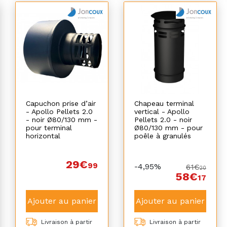
Capuchon prise d’air
Chapeau terminal
- Apollo Pellets 2.0
vertical - Apollo
- noir Ø80/130 mm -
Pellets 2.0 - noir
pour terminal
Ø80/130 mm - pour
horizontal
poêle à granulés
29€
99
-4,95%
61€
20
58€
17
Ajouter au panier
Ajouter au panier
Livraison à partir
Livraison à partir