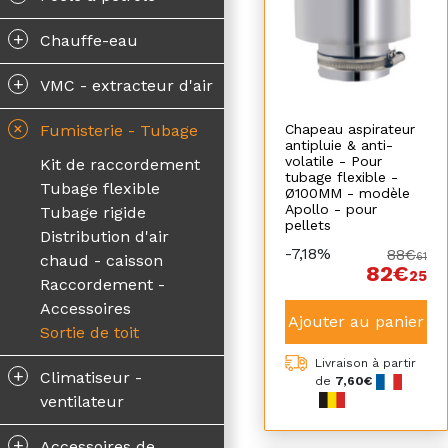
+
Chauffe-eau
+
VMC - extracteur d'air
+
Chapeau aspirateur
Fumisterie - Tubage
antipluie & anti-
volatile - Pour
Kit de raccordement
tubage flexible -
Tubage flexible
Ø100MM - modèle
Apollo - pour
Tubage rigide
pellets
Distribution d'air
-7,18%
88€
61
chaud - caisson
82€
25
Raccordement -
Accessoires
Ajouter au panier
Sortie de toit
Livraison à partir
+
Climatiseur -
de
7,60€
ventilateur
+
Accessoires de