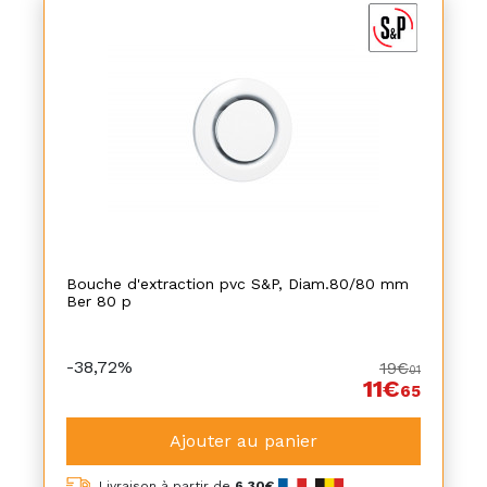
Bouche d'extraction pvc S&P, Diam.80/80 mm
Ber 80 p
-38,72%
19€
01
11€
65
Ajouter au panier
Livraison à partir de
6,30€