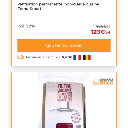
Ventilation permanente individuelle cuisine
Zému Smart
-26,02%
166€
99
123€
54
Ajouter au panier
Livraison à partir de
6,60€