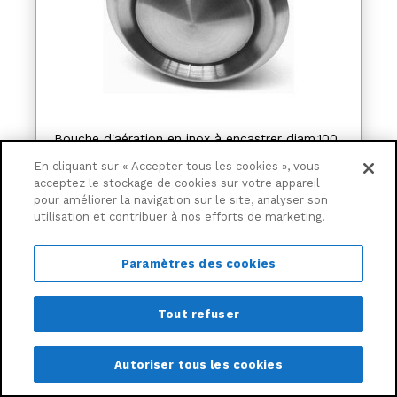
Bouche d'aération en inox à encastrer diam.100
mm, l.14 cm x H.14 cm
En cliquant sur « Accepter tous les cookies », vous
acceptez le stockage de cookies sur votre appareil
pour améliorer la navigation sur le site, analyser son
-11,66%
36€
28
utilisation et contribuer à nos efforts de marketing.
32€
05
Paramètres des cookies
Ajouter au panier
Livraison à partir de
6,30€
Tout refuser
Autoriser tous les cookies