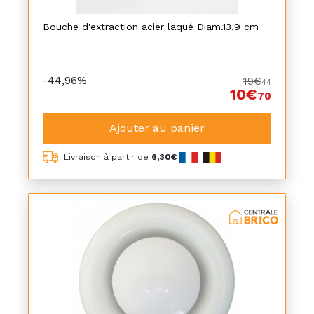
Bouche d'extraction acier laqué Diam.13.9 cm
-44,96%
19€
44
10€
70
Ajouter au panier
Livraison à partir de
6,30€