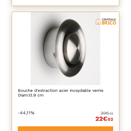
Bouche d'extraction acier inoxydable vernis
Diam.13.9 cm
-44,11%
39€
40
22€
02