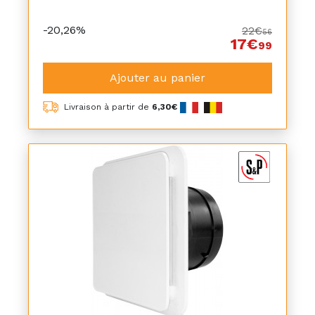
-20,26%
22€
56
17€
99
Ajouter au panier
Livraison à partir de
6,30€