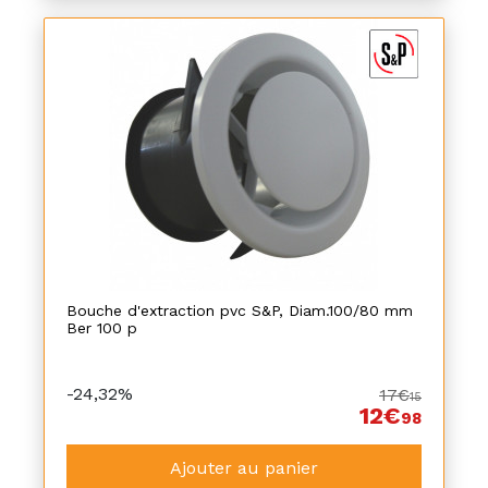
Bouche d'extraction pvc S&P, Diam.100/80 mm
Ber 100 p
-24,32%
17€
15
12€
98
Ajouter au panier