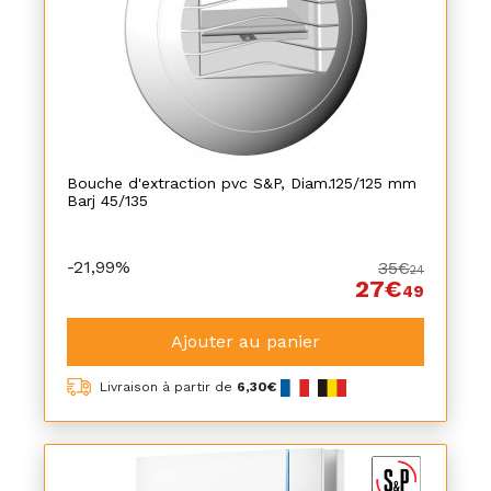
Bouche d'extraction pvc S&P, Diam.125/125 mm
Barj 45/135
-21,99%
35€
24
27€
49
Ajouter au panier
Livraison à partir de
6,30€