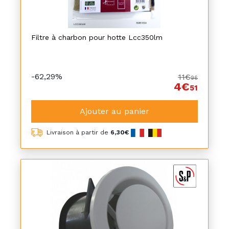
Filtre à charbon pour hotte Lcc350lm
-62,29%
11€
96
4€
51
Ajouter au panier
Livraison à partir de
6,30€