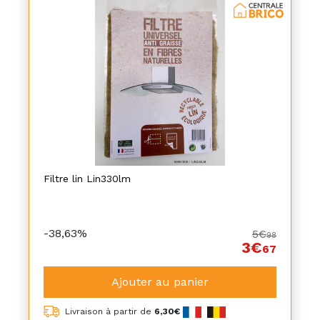
Filtre lin Lin330lm
-38,63%
5€
98
3€
67
Ajouter au panier
Livraison à partir de
6,30€