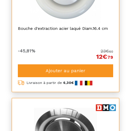
Bouche d'extraction acier laqué Diam.16.4 cm
-45,81%
23€
60
12€
79
Ajouter au panier
Livraison à partir de
6,30€