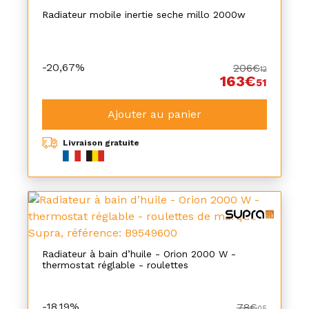
Radiateur mobile inertie seche millo 2000w
-20,67%
206€
12
163€
51
Ajouter au panier
Livraison gratuite
Radiateur à bain d’huile - Orion 2000 W -
thermostat réglable - roulettes
-18,19%
78€
05