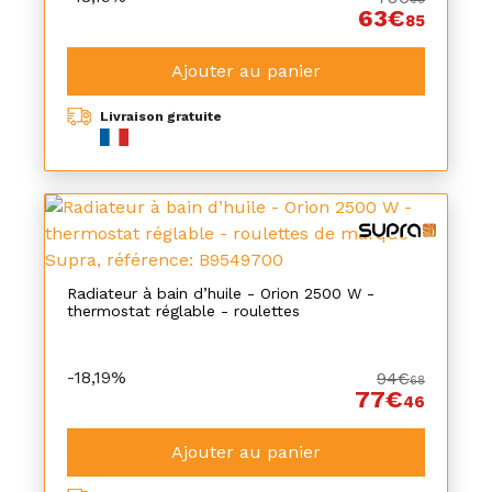
63€
85
Ajouter au panier
Livraison gratuite
Radiateur à bain d’huile - Orion 2500 W -
thermostat réglable - roulettes
-18,19%
94€
68
77€
46
Ajouter au panier