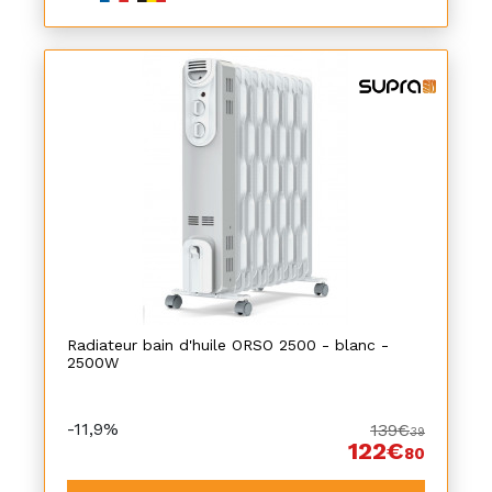
Radiateur bain d'huile ORSO 2500 - blanc -
2500W
-11,9%
139€
39
122€
80