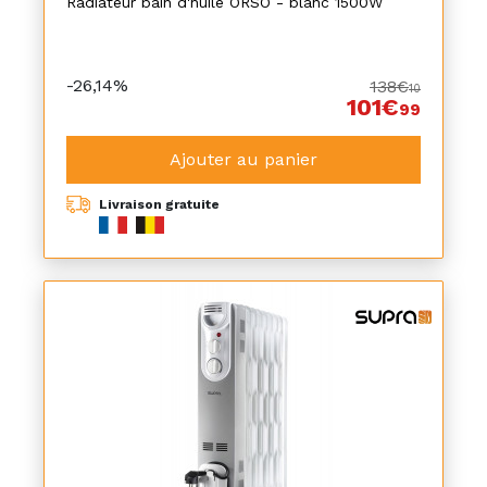
Radiateur bain d'huile ORSO - blanc 1500W
-26,14%
138€
10
101€
99
Ajouter au panier
Livraison gratuite