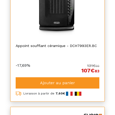
Appoint soufflant céramique - DCH7993ER.BC
-17,69%
131€
00
107€
83
Ajouter au panier
Livraison à partir de
7,60€