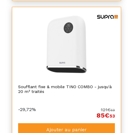
Soufflant fixe & mobile TINO COMBO - jusqu'à
20 m² traités
-29,72%
121€
69
85€
53
Ajouter au panier