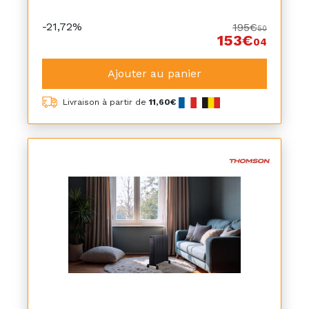
-21,72%
195€
50
153€
04
Ajouter au panier
Livraison à partir de
11,60€