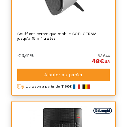
Soufflant céramique mobile SOFI CERAM -
jusqu'à 15 m² traités
-23,61%
63€
40
48€
43
Ajouter au panier
Livraison à partir de
7,60€