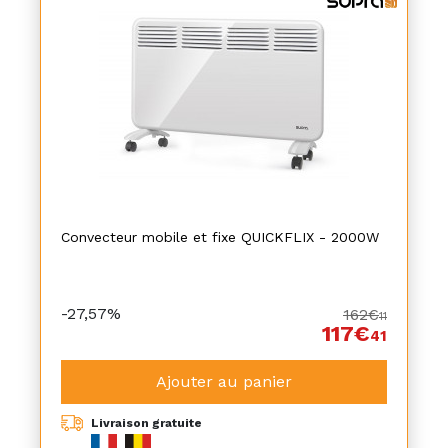
Convecteur mobile et fixe QUICKFLIX - 2000W
-27,57%
162€
11
117€
41
Ajouter au panier
Livraison gratuite