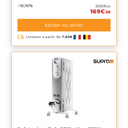
-16,16%
202€
00
169€
36
Ajouter au panier
Livraison à partir de
7,60€