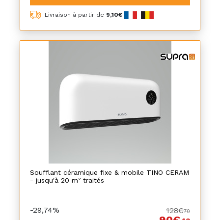
Livraison à partir de
9,10€
Soufflant céramique fixe & mobile TINO CERAM
- jusqu'à 20 m² traités
-29,74%
128€
70
90€