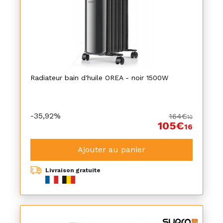
Radiateur bain d'huile OREA - noir 1500W
-35,92%
164€
10
105€
16
Ajouter au panier
Livraison gratuite