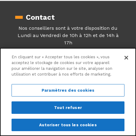
Contact
Nos conseillers sont à votre disposition du
Lundi au Vendredi de 10h à 12h et de 14h à
17h
01 79 94 18 10
En cliquant sur « Accepter tous les cookies », vous
acceptez le stockage de cookies sur votre appareil
pour améliorer la navigation sur le site, analyser son
Inscription à notre
utilisation et contribuer à nos efforts de marketing.
newsletter
Inscrivez vous sur notre newsletter et
Paramètres des cookies
profitez en avant première de toutes les
offres Centrale Brico.
Tout refuser
Autoriser tous les cookies