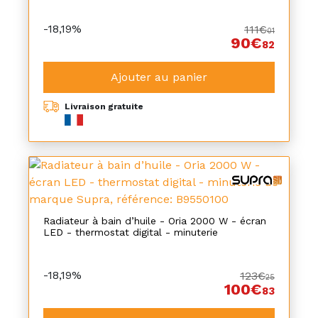
-18,19%
111€
01
90€
82
Ajouter au panier
Livraison gratuite
Radiateur à bain d’huile - Oria 2000 W - écran
LED - thermostat digital - minuterie
-18,19%
123€
25
100€
83