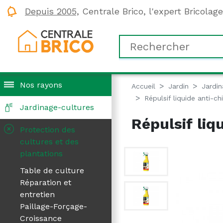
Depuis 2005,
Centrale Brico, l'expert Bricolag
Nos rayons
Accueil
Jardin
Jardin
Répulsif liquide anti-c
Jardinage-cultures
Répulsif li
+
Protection des
cultures et des
plantations
Table de culture
Réparation et
entretien
Paillage-Forçage-
Croissance