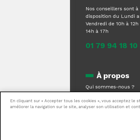
Nos conseillers sont à
disposition du Lundi 
Vendredi de 10h à 12h 
14h à 17h
01 79 94 18 10
À propos
Qui sommes-nous ?
Magazine
En cliquant sur « Accepter tous les cookies », vous acceptez le s
Centrale Brico recrute
améliorer la navigation sur le site, analyser son utilisation et co
Nous contacter
©Centrale Brico - 202