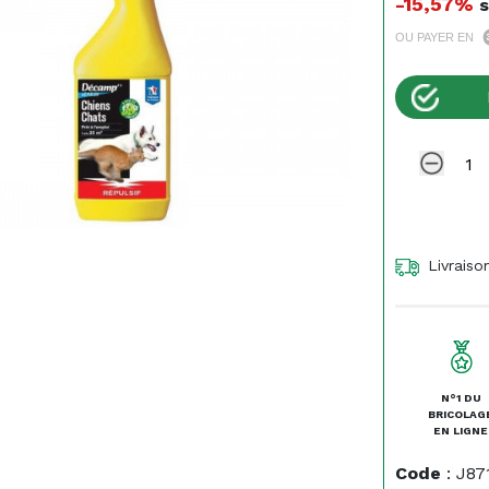
-15,57%
s
OU PAYER EN
Livraiso
N°1 DU
BRICOLAG
EN LIGNE
Code
:
J87