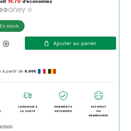
1€70
oit
d'économies
En stock
Ajouter au panier
n à partir de
6,60€
LIVRAISON À
PAIEMENTS
SATISFAIT
E
LA CARTE
SÉCURISÉS
OU
REMBOURSÉ
10500