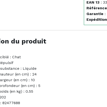
EAN 13
:
3
Référence
Garantie
:
Expédition
ion du produit
ciblé : Chat
Répulsif
 substance : Liquide
hauteur (en cm) : 24
largeur (en cm) : 10
profondeur (en cm) : 5
oids (en kg) : 0.55
202
 : 82477688