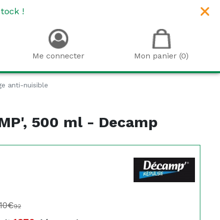
tock !
Me connecter
Mon panier (0)
ge anti-nuisible
AMP', 500 ml - Decamp
10€
92