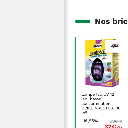
Nos bric
Lampe led UV 12
led, basse
consommation,
GRILL'INSECTES, 30
m²
-16,85%
39€
40
32€
76