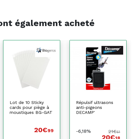
 ont également acheté
Lot de 10 Sticky
Répulsif ultrasons
cards pour piège à
anti-pigeons
moustiques BG-GAT
DECAMP'
20€
99
-6,18%
21€
51
20€
18