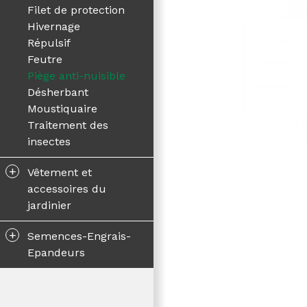
Filet de protection
Hivernage
Répulsif
Feutre
Piège anti-nuisible
Désherbant
Moustiquaire
Traitement des
insectes
+
Vêtement et
accessoires du
jardinier
+
Semences-Engrais-
Epandeurs