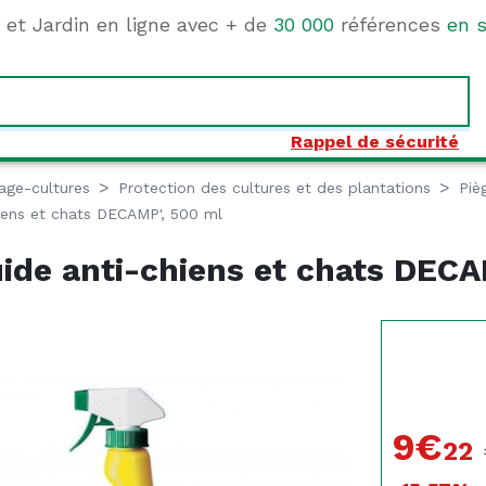
e et Jardin en ligne avec + de
30 000
références
en s
Rappel de sécurité
age-cultures
Protection des cultures et des plantations
Piè
hiens et chats DECAMP', 500 ml
quide anti-chiens et chats DEC
9€
22