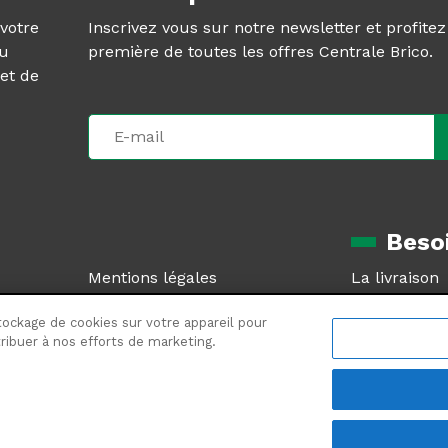
 votre
Inscrivez vous sur notre newsletter et profite
au
première de toutes les offres Centrale Brico.
et de
Besoi
Mentions légales
La livraison
CGV
Le retour pr
tockage de cookies sur votre appareil pour
Plan du site
SAV et garan
ntribuer à nos efforts de marketing.
Plan de site produits
Foire aux qu
6