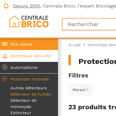
Depuis 2005,
Centrale Brico, l'expert Bricolag
Nos rayons
Accueil
Domotique-Sécu
Domotique-Sécurité
Protectio
+
Automatisme
Filtres
+
Protection incendie
Autres détecteurs
Marque
Détecteur de fumée
Détecteur de
23 produits tr
monoxyde
Extincteur