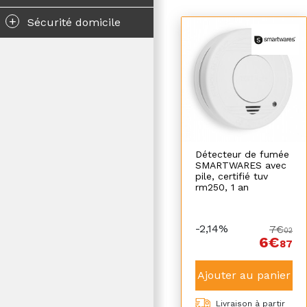
+
Sécurité domicile
Détecteur de fumée
SMARTWARES avec
pile, certifié tuv
rm250, 1 an
-2,14%
7€
02
6€
87
Ajouter au panier
Livraison à partir