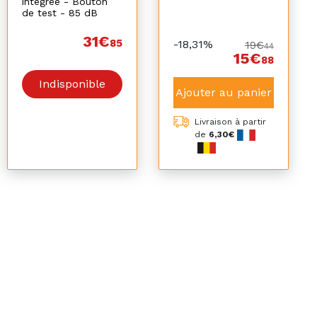
intégrée - Bouton
de test - 85 dB
31€
85
-18,31%
19€
44
15€
88
Indisponible
Ajouter au panier
Livraison à partir
de
6,30€