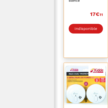
silence
17€
11
Indisponible