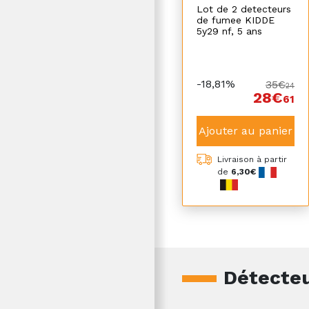
Lot de 2 detecteurs
de fumee KIDDE
5y29 nf, 5 ans
-18,81%
35€
24
28€
61
Ajouter au panier
Livraison à partir
de
6,30€
Détecte