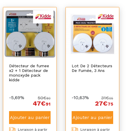
Détecteur de fumee
Lot De 2 Détecteurs
x2 + 1 Détecteur de
De Fumée, 3 Ans
monoxyde pack
kidde
-5,69%
-10,63%
50€
31€
80
05
47€
27€
91
75
Ajouter au panier
Ajouter au panier
Livraison à partir
Livraison à partir