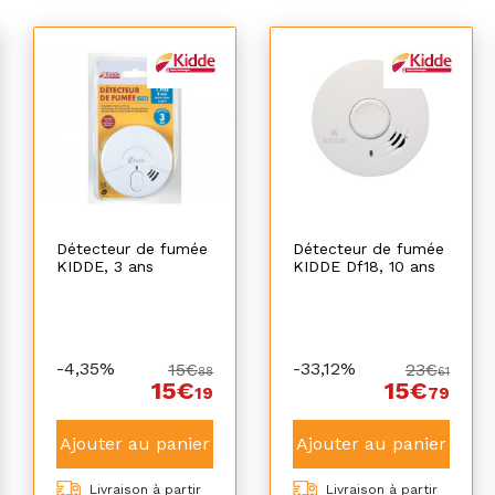
Détecteur de fumée
Détecteur de fumée
KIDDE, 3 ans
KIDDE Df18, 10 ans
-4,35%
-33,12%
15€
23€
88
61
15€
15€
19
79
Ajouter au panier
Ajouter au panier
Livraison à partir
Livraison à partir