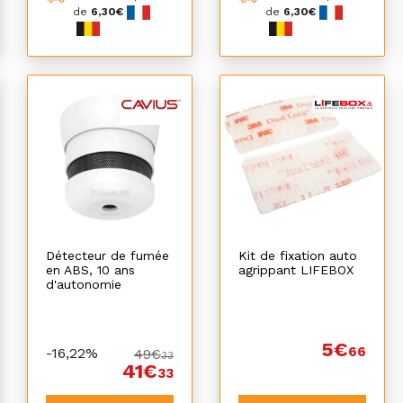
de
6,30€
de
6,30€
Détecteur de fumée
Kit de fixation auto
en ABS, 10 ans
agrippant LIFEBOX
d'autonomie
5€
66
-16,22%
49€
33
41€
33