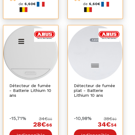
de
6,60€
de
6,60€
Détecteur de fumée
Détecteur de fumée
- Batterie Lithium 10
plat - Batterie
ans
Lithium 10 ans
-15,71%
-10,98%
34€
38€
00
80
28€
34€
66
54