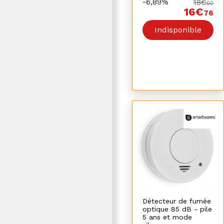
-6,89%
18€
00
16€
76
Indisponible
Détecteur de fumée
optique 85 dB - pile
5 ans et mode