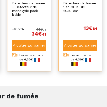
Détecteur de fumee
Détecteur de fumée
+ Détecteur de
1 an CE KIDDE
monoxyde pack
2030-dsr
kidde
13€
84
-16,2%
41€
06
34€
41
Ajouter au panier
Ajouter au panier
Livraison à partir
Livraison à partir
de
6,30€
de
6,30€
ur de fumée