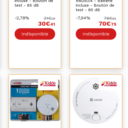
incluse - Bouton de
RM250/4 - Batterie
test - 85 dB
incluse - Bouton de
test - 85 dB
-2,78%
-7,94%
31€
76€
28
85
30€
70€
41
75
Indisponible
Indisponible