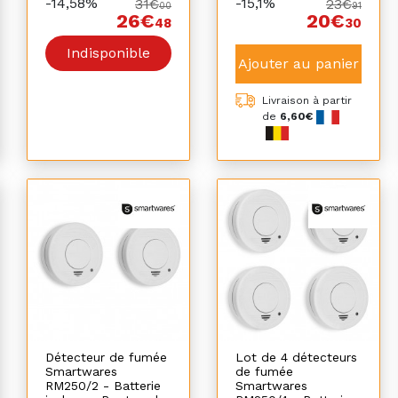
-14,58%
-15,1%
31€
23€
00
91
26€
20€
48
30
Indisponible
Ajouter au panier
Livraison à partir
de
6,60€
Détecteur de fumée
Lot de 4 détecteurs
Smartwares
de fumée
RM250/2 - Batterie
Smartwares