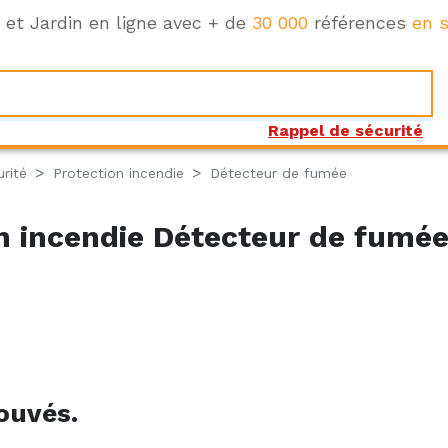
e et Jardin en ligne avec + de
30 000
références
en s
Rappel de sécurité
rité
Protection incendie
Détecteur de fumée
n incendie Détecteur de fumé
ouvés.