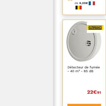
de
6,30€
Détecteur de fumée
- 40 m² - 85 dB
22€
91