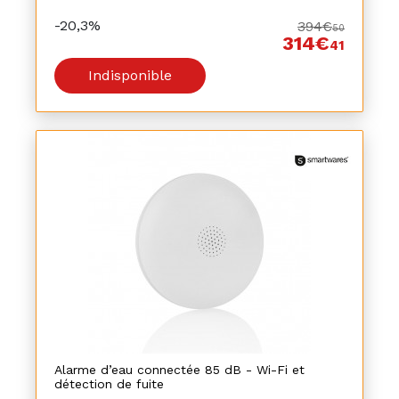
-20,3%
394€
50
314€
41
Indisponible
Alarme d’eau connectée 85 dB - Wi-Fi et
détection de fuite