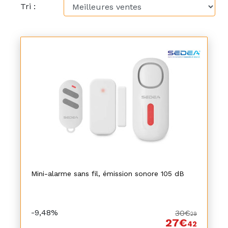
Tri :
Mini-alarme sans fil, émission sonore 105 dB
-9,48%
30€
29
27€
42