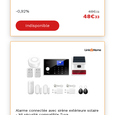
-0,92%
48€
78
48€
33
Indisponible
Alarme connectée avec sirène extérieure solaire
- kit sécurité compatible Tuya