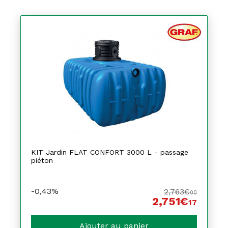
KIT Jardin FLAT CONFORT 3000 L - passage
piéton
-0,43%
2,763€
00
2,751€
17
Ajouter au panier