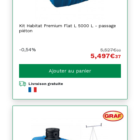
Kit Habitat Premium Flat L 5000 L - passage
piéton
-0,54%
5,527€
00
5,497€
37
Ajouter au panier
Livraison gratuite