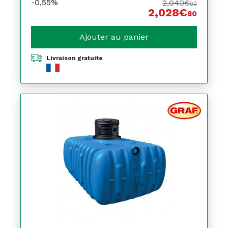
-0,55%
2,040€
00
2,028€
80
Ajouter au panier
Livraison gratuite