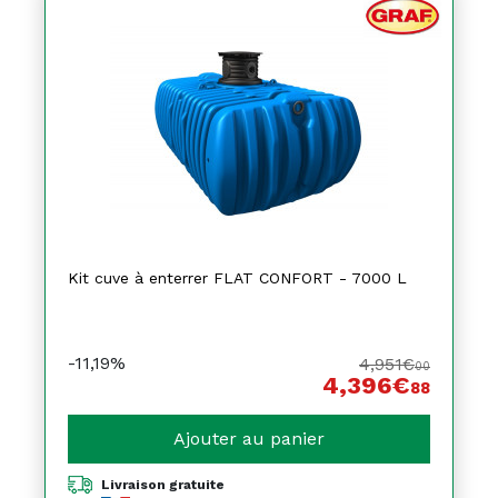
Kit cuve à enterrer FLAT CONFORT - 7000 L
-11,19%
4,951€
00
4,396€
88
Ajouter au panier
Livraison gratuite