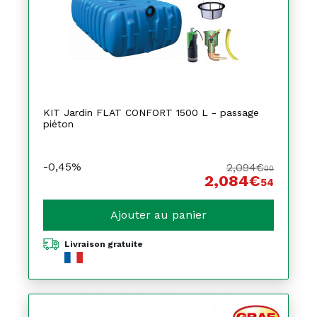
KIT Jardin FLAT CONFORT 1500 L - passage
piéton
-0,45%
2,094€
00
2,084€
54
Ajouter au panier
Livraison gratuite