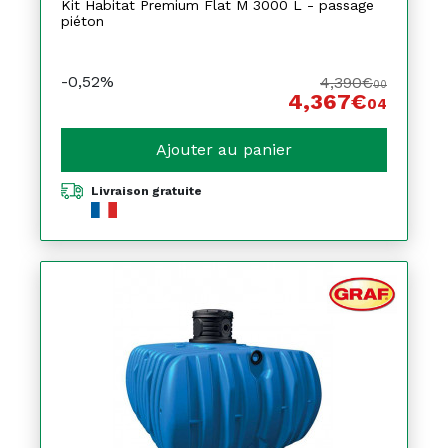
Kit Habitat Premium Flat M 3000 L - passage
piéton
-0,52%
4,390€
00
4,367€
04
Ajouter au panier
Livraison gratuite