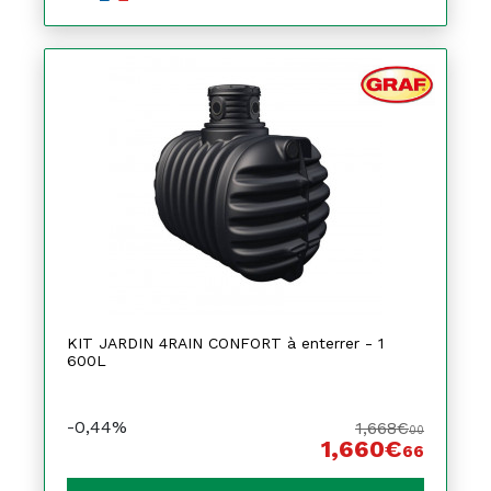
KIT JARDIN 4RAIN CONFORT à enterrer - 1
600L
-0,44%
1,668€
00
1,660€
66