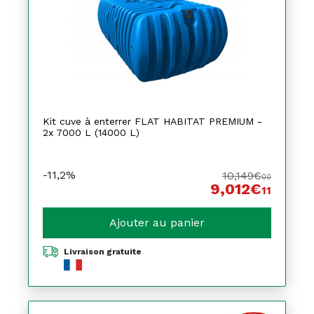
Kit cuve à enterrer FLAT HABITAT PREMIUM -
2x 7000 L (14000 L)
-11,2%
10,149€
00
9,012€
11
Ajouter au panier
Livraison gratuite