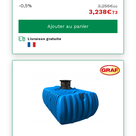
-0,5%
3,255€
00
3,238€
73
Ajouter au panier
Livraison gratuite