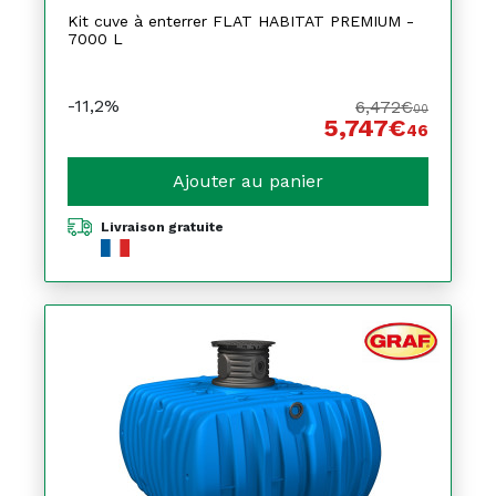
Kit cuve à enterrer FLAT HABITAT PREMIUM -
7000 L
-11,2%
6,472€
00
5,747€
46
Ajouter au panier
Livraison gratuite