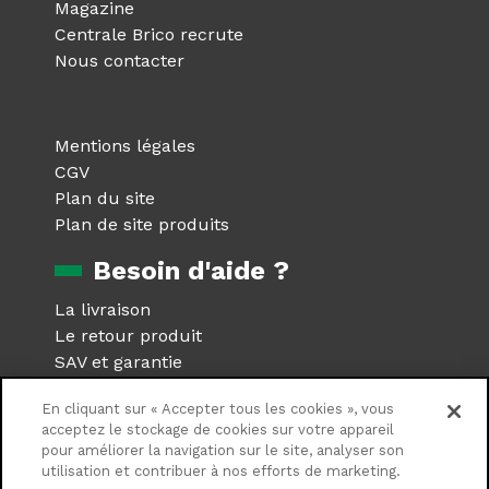
Magazine
Centrale Brico recrute
Nous contacter
Mentions légales
CGV
Plan du site
Plan de site produits
Besoin d'aide ?
La livraison
Le retour produit
SAV et garantie
Foire aux questions
En cliquant sur « Accepter tous les cookies », vous
Réseaux sociaux
acceptez le stockage de cookies sur votre appareil
pour améliorer la navigation sur le site, analyser son
utilisation et contribuer à nos efforts de marketing.
Suivez nous sur les réseaux