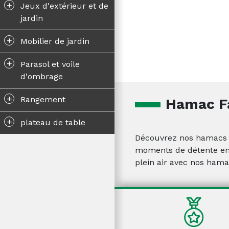
+
Jeux d'extérieur et de
jardin
+
Mobilier de jardin
+
Parasol et voile
d'ombrage
+
Rangement
Hamac Fa
+
plateau de table
Découvrez nos hamacs fa
moments de détente en f
plein air avec nos hama