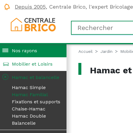
Depuis 2005,
Centrale Brico, l'expert Bricolag
Nos rayons
Accueil
Jardin
Mobili
Mobilier et Loisirs
Hamac et 
+
Hamac et balancelle
Hamac Simple
Hamac Familial
Fixations et supports
Chaise-Hamac
Hamac Double
Balancelle