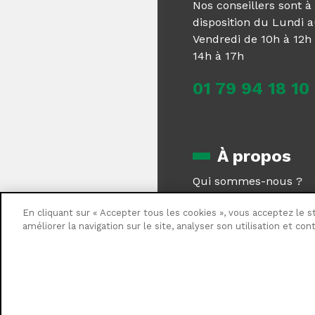
Nos conseillers sont à
disposition du Lundi 
Vendredi de 10h à 12h 
14h à 17h
01 79 94 18 10
À propos
Qui sommes-nous ?
Magazine
En cliquant sur « Accepter tous les cookies », vous acceptez le s
Centrale Brico recrute
améliorer la navigation sur le site, analyser son utilisation et co
Nous contacter
©Centrale Brico - 202