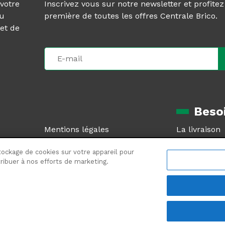
 votre
Inscrivez vous sur notre newsletter et profite
au
première de toutes les offres Centrale Brico.
et de
Besoi
Mentions légales
La livraison
CGV
Le retour pr
tockage de cookies sur votre appareil pour
Plan du site
SAV et garan
ntribuer à nos efforts de marketing.
Plan de site produits
Foire aux qu
6