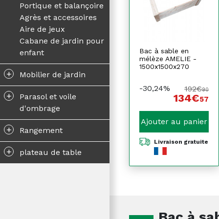
Portique et balançoire
Agrès et accessoires
Aire de jeux
Cabane de jardin pour
Bac à sable en
enfant
mélèze AMELIE -
1500x1500x270
+
Mobilier de jardin
-30,24%
192€
90
+
134€
Parasol et voile
57
d'ombrage
Ajouter au panier
+
Rangement
Livraison gratuite
+
plateau de table
Bac à sa