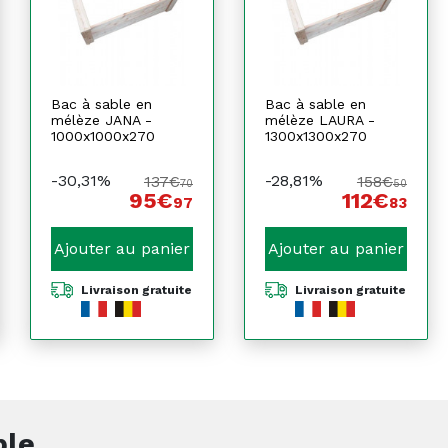
Bac à sable en
Bac à sable en
mélèze JANA -
mélèze LAURA -
1000x1000x270
1300x1300x270
-30,31%
-28,81%
137€
158€
70
50
95€
112€
97
83
Ajouter au panier
Ajouter au panier
Livraison gratuite
Livraison gratuite
ble