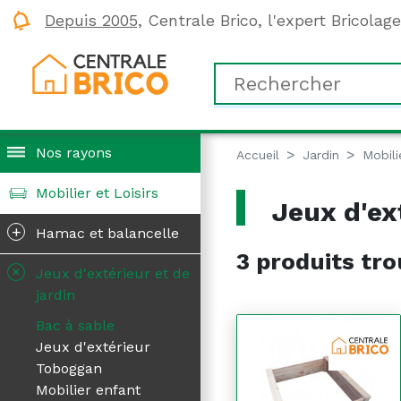
Depuis 2005,
Centrale Brico, l'expert Bricolag
Nos rayons
Accueil
Jardin
Mobili
Mobilier et Loisirs
Jeux d'ext
+
Hamac et balancelle
3 produits tro
+
Jeux d'extérieur et de
jardin
Bac à sable
Jeux d'extérieur
Toboggan
Mobilier enfant