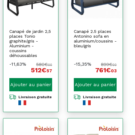
Canapé de jardin 2,5
Canapé 2.5 places
places Tonio
Antonino sofa en
graphite/gris -
aluminium/coussins -
Aluminium -
bleu/gris
coussins
déhoussables
-11,63%
-15,35%
580€
899€
00
00
512€
761€
57
03
Ajouter au panier
Ajouter au panier
Livraison gratuite
Livraison gratuite