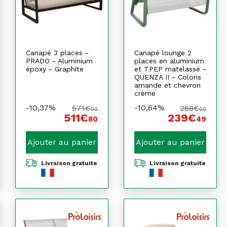
Canapé 3 places -
Canapé lounge 2
PRADO - Aluminium
places en aluminium
époxy - Graphite
et TPEP matelassé -
QUENZA II - Coloris
amande et chevron
crème
-10,37%
-10,64%
571€
268€
00
00
511€
239€
80
49
Ajouter au panier
Ajouter au panier
Livraison gratuite
Livraison gratuite