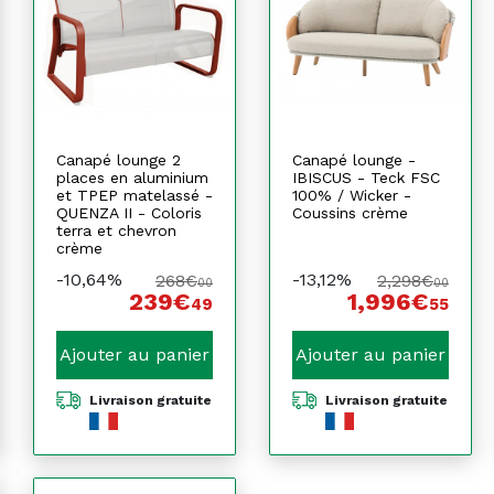
Canapé lounge 2
Canapé lounge -
places en aluminium
IBISCUS - Teck FSC
et TPEP matelassé -
100% / Wicker -
QUENZA II - Coloris
Coussins crème
terra et chevron
crème
-10,64%
-13,12%
268€
2,298€
00
00
239€
1,996€
49
55
Ajouter au panier
Ajouter au panier
Livraison gratuite
Livraison gratuite