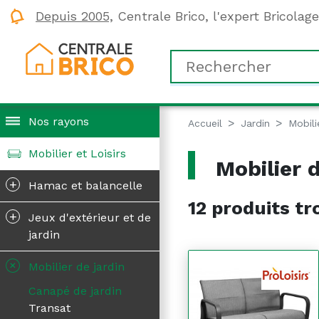
Depuis 2005,
Centrale Brico, l'expert Bricolag
Nos rayons
Accueil
Jardin
Mobili
Mobilier et Loisirs
Mobilier d
+
Hamac et balancelle
12 produits tr
+
Jeux d'extérieur et de
jardin
+
Mobilier de jardin
Canapé de jardin
Transat