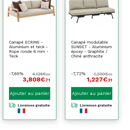
Canapé ECRINS -
Canapé modulable
Aluminium et teck -
SUNSET - Aluminium
Rope ronde 6 mm -
époxy - Graphite /
Teck
Chiné anthracite
-7,69%
-7,72%
4,126€
1,330€
00
00
3,808€
1,227€
71
31
Ajouter au panier
Ajouter au panier
Livraison gratuite
Livraison gratuite