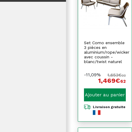
Set Como ensemble
3 pièces en
aluminium/rope/wicker
avec coussin -
blanc/twist naturel
-11,09%
1,653€
00
1,469€
62
Ajouter au panier
Livraison gratuite