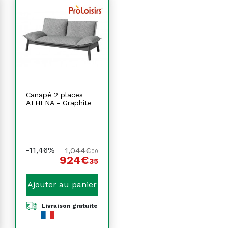
Canapé 2 places
ATHENA - Graphite
-11,46%
1,044€
00
924€
35
Ajouter au panier
Livraison gratuite