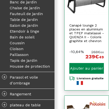
Banc de jardin
Chaise de jardin
Fauteuil de jardin
Table de jardin
Salon de jardin
Canapé lounge 2
places en aluminium
Etendoir à linge
et TPEP matelassé -
Bain de soleil
QUENZA II - Coloris
graphite et chevron
Coussin
Cloison
-10,64%
268€
00
Paillasson
239€
49
Tapis de jardin
Housse de protection
Ajouter au panier
+
Parasol et voile
Livraison gratuite
d'ombrage
+
Rangement
+
plateau de table