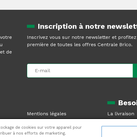
Inscription à notre newslet
 votre
Inscrivez vous sur notre newsletter et profite
au
première de toutes les offres Centrale Brico.
et de
Besoi
Mentions légales
La livraison
CGV
Le retour pr
tockage de cookies sur votre appareil pour
Plan du site
SAV et garan
ntribuer à nos efforts de marketing.
Plan de site produits
Foire aux qu