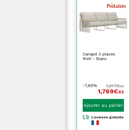
Canapé 3 places
RIVA - Blanc
-7,69%
1,917€
00
1,769€
62
Ajouter au panier
Livraison gratuite