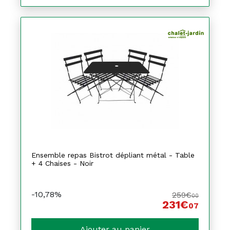
Ensemble repas Bistrot dépliant métal - Table
+ 4 Chaises - Noir
-10,78%
259€
00
231€
07
Ajouter au panier