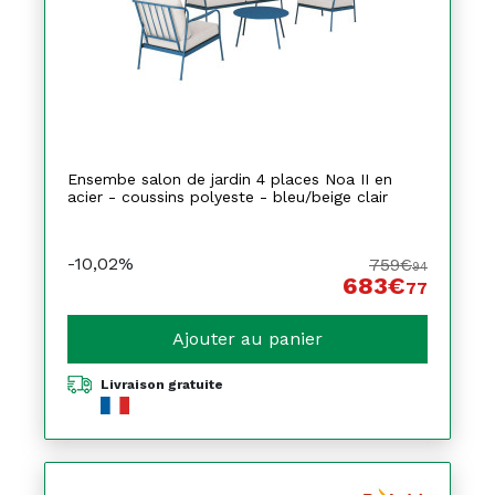
Ensembe salon de jardin 4 places Noa II en
acier - coussins polyeste - bleu/beige clair
-10,02%
759€
94
683€
77
Ajouter au panier
Livraison gratuite