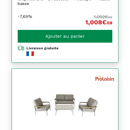
basse
-7,69%
1,092€
00
1,008€
08
Ajouter au panier
Livraison gratuite