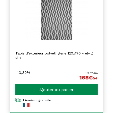
Tapis d'extérieur polyethylene 120x170 - elvig
gris
-10,32%
187€
94
168€
54
Ajouter au panier
Livraison gratuite