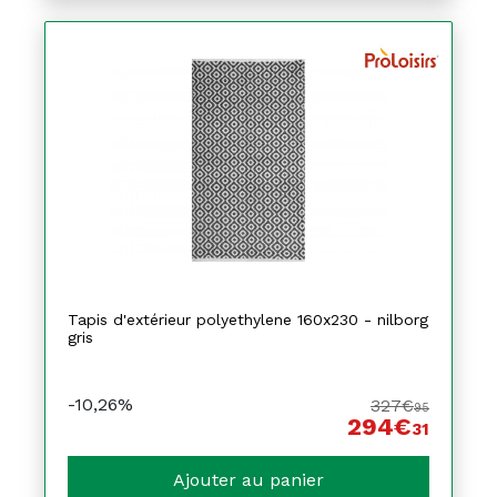
Tapis d'extérieur polyethylene 160x230 - nilborg
gris
-10,26%
327€
95
294€
31
Ajouter au panier