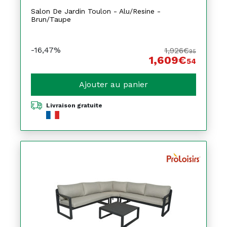
Salon De Jardin Toulon - Alu/Resine -
Brun/Taupe
-16,47%
1,926€
95
1,609€
54
Ajouter au panier
Livraison gratuite