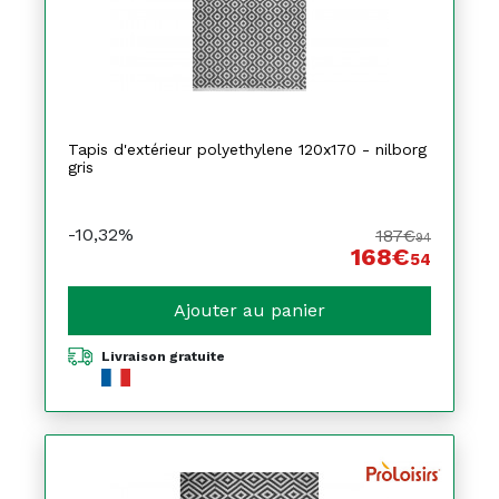
Tapis d'extérieur polyethylene 120x170 - nilborg
gris
-10,32%
187€
94
168€
54
Ajouter au panier
Livraison gratuite