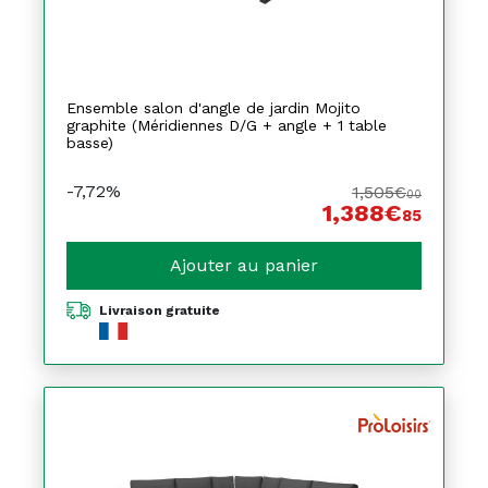
Ensemble salon d'angle de jardin Mojito
graphite (Méridiennes D/G + angle + 1 table
basse)
-7,72%
1,505€
00
1,388€
85
Ajouter au panier
Livraison gratuite