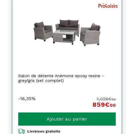
Salon de détente Anémone epoxy resine -
grey/gris (set complet)
-16,35%
1,026€
95
859€
00
Ajouter au panier
Livraison gratuite