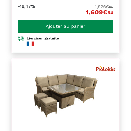
-16,47%
1,926€
95
1,609€
54
Ajouter au panier
Livraison gratuite