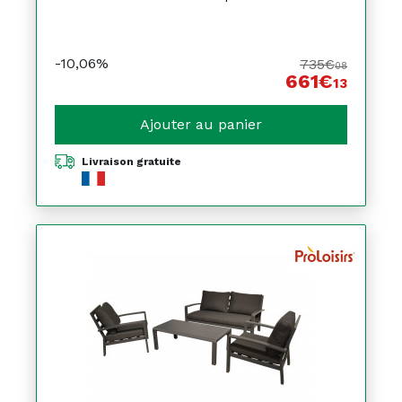
-10,06%
735€
08
661€
13
Ajouter au panier
Livraison gratuite