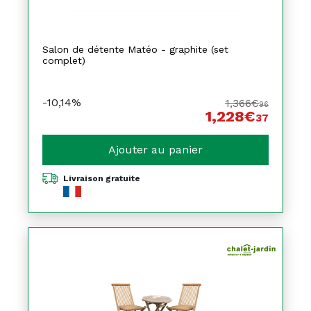
Salon de détente Matéo - graphite (set
complet)
-10,14%
1,366€
96
1,228€
37
Ajouter au panier
Livraison gratuite