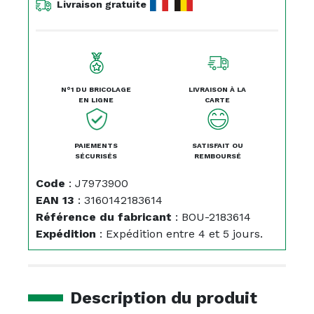
Livraison gratuite
N°1 DU BRICOLAGE
LIVRAISON À LA
EN LIGNE
CARTE
PAIEMENTS
SATISFAIT OU
SÉCURISÉS
REMBOURSÉ
Code
:
J7973900
EAN 13
:
3160142183614
Référence du fabricant
:
BOU-2183614
Expédition
:
Expédition entre 4 et 5 jours.
Description du produit