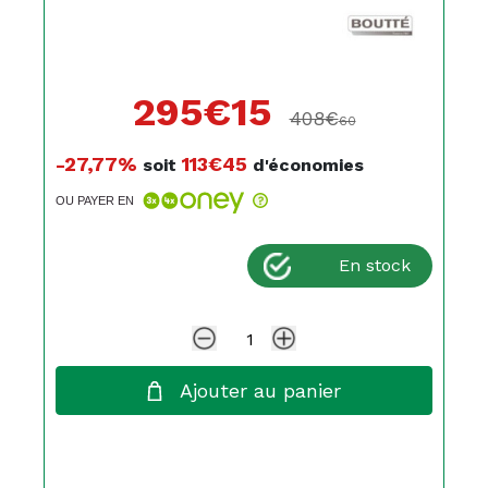
295€
15
408€
60
-27,77%
113€45
soit
d'économies
OU PAYER EN
En stock
Ajouter au panier