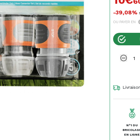
10€
6
-39,08%
OU PAYER EN
Livraiso
N°1 DU
BRICOLAG
EN LIGNE