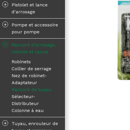
+
Pistolet et lance
d'arrosage
+
Pompe et accessoire
pour pompe
+
Raccord d'arrosage,
robinet et vanne
Robinets
Collier de serrage
Nez de robinet-
Adaptateur
Raccord de tuyau
Sélecteur-
Distributeur
Colonne à eau
+
Tuyau, enrouleur de