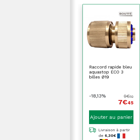
Raccord rapide bleu
aquastop ECO 3
billes Ø19
-18,13%
9€
10
7€
45
Ajouter au panier
Livraison à partir
de
6,30€