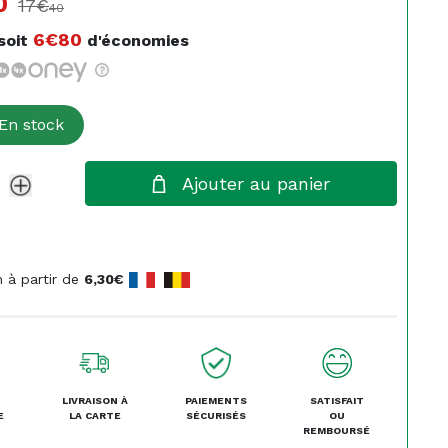
0
17€
40
6€80
soit
d'économies
En stock
Ajouter au panier
n à partir de
6,30€
LIVRAISON À
PAIEMENTS
SATISFAIT
E
LA CARTE
SÉCURISÉS
OU
REMBOURSÉ