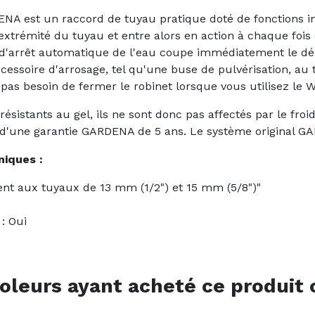
A est un raccord de tuyau pratique doté de fonctions inn
l'extrémité du tuyau et entre alors en action à chaque fo
n d'arrêt automatique de l'eau coupe immédiatement le d
essoire d'arrosage, tel qu'une buse de pulvérisation, au
 pas besoin de fermer le robinet lorsque vous utilisez le W
ésistants au gel, ils ne sont donc pas affectés par le froi
 d'une garantie GARDENA de 5 ans. Le système original G
niques :
vient aux tuyaux de 13 mm (1/2") et 15 mm (5/8")"
 : Oui
oleurs ayant acheté ce produit