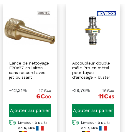
Lance de nettoyage
Accoupleur double
F20x27 en laiton -
mâle Pro en métal
sans raccord avec
pour tuyau
jet puissant
d'arrosage - blister
-42,31%
-29,76%
10€
16€
40
30
6€
11€
00
45
Ajouter au panier
Ajouter au panier
Livraison à partir
Livraison à partir
de
6,60€
de
7,60€