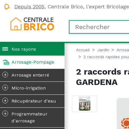
Depuis 2005,
Centrale Brico, l'expert Bricolag
Nos rayons
Accueil
Jardin
Arros
2 raccords rapides pou
Arrosage-Pompage
2 raccords r
+
Arrosage enterré
GARDENA
+
Micro-irrigation
+
Récupérateur d'eau
+
Programmateur
d'arrosage