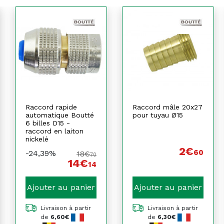
Raccord rapide
Raccord mâle 20x27
automatique Boutté
pour tuyau Ø15
6 billes D15 -
raccord en laiton
nickelé
2€
60
-24,39%
18€
70
14€
14
Ajouter au panier
Ajouter au panier
Livraison à partir
Livraison à partir
de
6,60€
de
6,30€