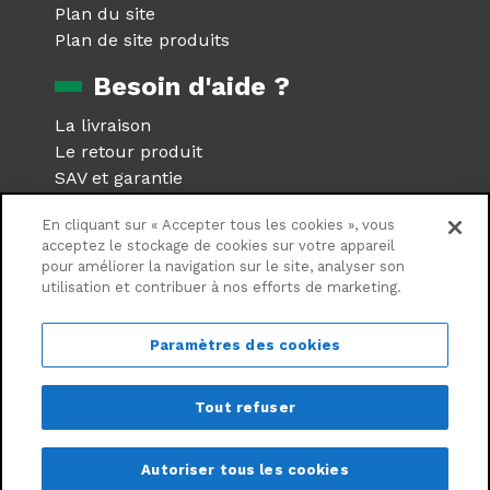
Plan du site
Plan de site produits
Besoin d'aide ?
La livraison
Le retour produit
SAV et garantie
Foire aux questions
En cliquant sur « Accepter tous les cookies », vous
Réseaux sociaux
acceptez le stockage de cookies sur votre appareil
pour améliorer la navigation sur le site, analyser son
utilisation et contribuer à nos efforts de marketing.
Suivez nous sur les réseaux
sociaux
Paramètres des cookies
Tout refuser
©Centrale Brico - 2026
Autoriser tous les cookies