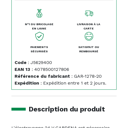
N°1 DU BRICOLAGE
LIVRAISON À LA
EN LIGNE
CARTE
PAIEMENTS
SATISFAIT OU
SÉCURISÉS
REMBOURSÉ
Code
:
J5629400
EAN 13
:
4078500127806
Référence du fabricant
:
GAR-1278-20
Expédition
:
Expédition entre 1 et 2 jours.
Description du produit
L'électrovanne 24 V GARDENA est nécessaire