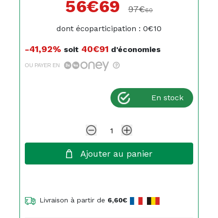
56€
69
97€
60
dont écoparticipation : 0€10
-41,92%
40€91
soit
d'économies
OU PAYER EN
En stock
Ajouter au panier
Livraison à partir de
6,60€