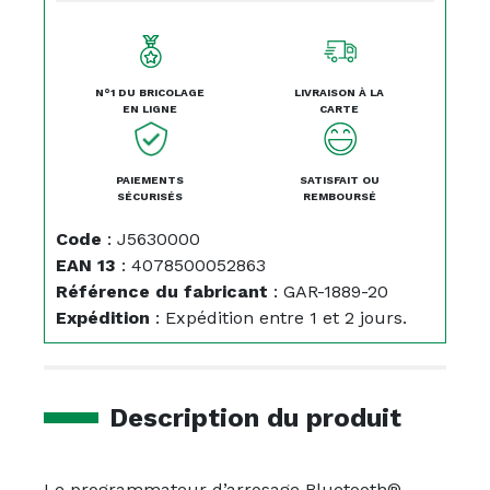
N°1 DU BRICOLAGE
LIVRAISON À LA
EN LIGNE
CARTE
PAIEMENTS
SATISFAIT OU
SÉCURISÉS
REMBOURSÉ
Code
:
J5630000
EAN 13
:
4078500052863
Référence du fabricant
:
GAR-1889-20
Expédition
:
Expédition entre 1 et 2 jours.
Description du produit
Le programmateur d’arrosage Bluetooth®