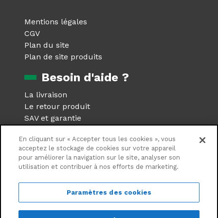
Mentions légales
CGV
Plan du site
Plan de site produits
Besoin d'aide ?
La livraison
Le retour produit
SAV et garantie
Foire aux questions
En cliquant sur « Accepter tous les cookies », vous
Réseaux sociaux
acceptez le stockage de cookies sur votre appareil
pour améliorer la navigation sur le site, analyser son
utilisation et contribuer à nos efforts de marketing.
Suivez nous sur les réseaux
sociaux
Paramètres des cookies