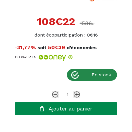
108€
22
158€
61
dont écoparticipation : 0€16
-31,77%
50€39
soit
d'économies
OU PAYER EN
En stock
Ajouter au panier