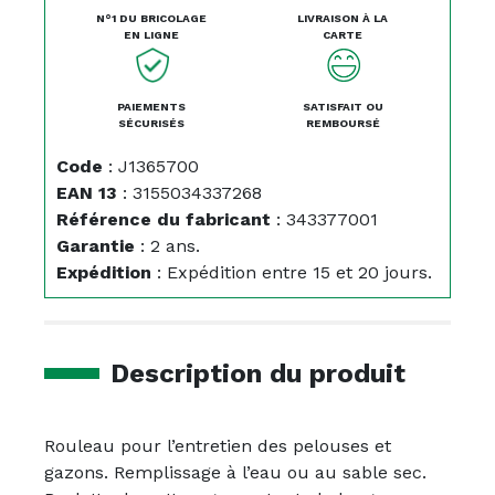
N°1 DU BRICOLAGE
LIVRAISON À LA
EN LIGNE
CARTE
PAIEMENTS
SATISFAIT OU
SÉCURISÉS
REMBOURSÉ
Code
:
J1365700
EAN 13
:
3155034337268
Référence du fabricant
:
343377001
Garantie
:
2 ans.
Expédition
:
Expédition entre 15 et 20 jours.
Description du produit
Rouleau pour l’entretien des pelouses et
gazons. Remplissage à l’eau ou au sable sec.