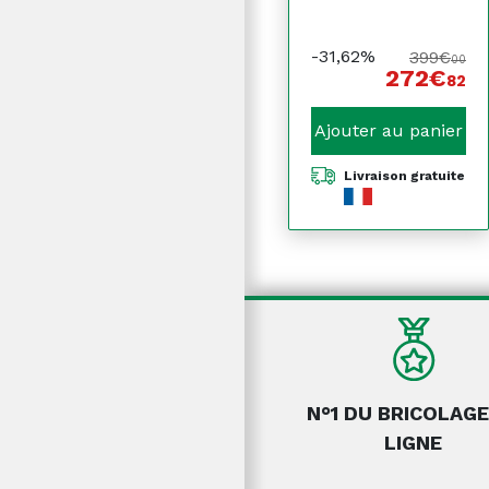
-31,62%
399€
00
272€
82
Ajouter au panier
Livraison gratuite
N°1 DU BRICOLAGE
LIGNE