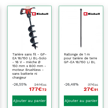
Tarière sans fil - GP-
Rallonge de 1 m
EA 18/150 Li BL-Solo
pour tarière de terre
- 18 V - mèche Ø
GP-EA 18/150 Li BL
150 mm x 800 mm -
moteur Brushless -
sans batterie ni
chargeur
-26,55%
-26,48%
241€
37€
96
96
177€
27€
72
91
Ajouter au panier
Ajouter au panier