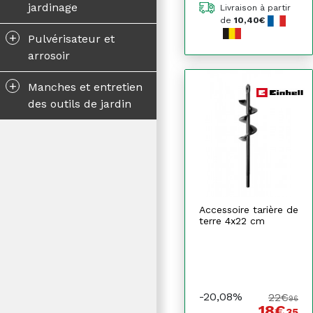
jardinage
Livraison à partir
de
10,40€
+
Pulvérisateur et
arrosoir
+
Manches et entretien
des outils de jardin
Accessoire tarière de
terre 4x22 cm
-20,08%
22€
96
18€
35