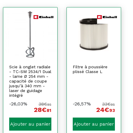
Scie à onglet radiale
Filtre à poussière
- TC-SM 2534/1 Dual
plissé Classe L
- lame Ø 254 mm -
capacité de coupe
jusqu’à 340 mm -
laser de guidage
intégré
-26,03%
-26,57%
38€
33€
95
95
28€
24€
81
93
Ajouter au panier
Ajouter au panier