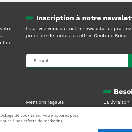
Inscription à notre newslet
 votre
Inscrivez vous sur notre newsletter et profite
au
première de toutes les offres Centrale Brico.
et de
Besoi
Mentions légales
La livraison
CGV
Le retour pr
tockage de cookies sur votre appareil pour
Plan du site
SAV et garan
ntribuer à nos efforts de marketing.
Plan de site produits
Foire aux qu