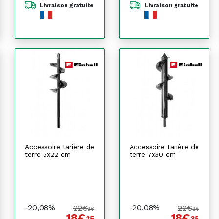
Livraison gratuite
Livraison gratuite
Accessoire tarière de
Accessoire tarière de
terre 5x22 cm
terre 7x30 cm
-20,08%
-20,08%
22€
22€
96
96
18€
18€
35
35