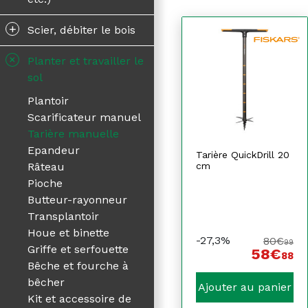
+
Scier, débiter le bois
+
Planter et travailler le
sol
Plantoir
Scarificateur manuel
Tarière manuelle
Epandeur
Tarière QuickDrill 20
cm
Râteau
Pioche
Butteur-rayonneur
Transplantoir
Houe et binette
-27,3%
80€
99
Griffe et serfouette
58€
88
Bêche et fourche à
bêcher
Ajouter au panier
Kit et accessoire de