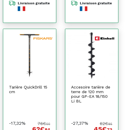
Livraison gratuite
Livraison gratuite
Tarière QuickDrill 15
Accesoire tarière de
cm
terre de 120 mm
pour GP-EA 18/150
Li BL
-17,32%
-27,37%
76€
62€
00
95
62€
45€
84
72