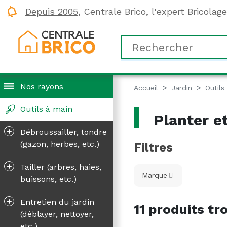
Depuis 2005,
Centrale Brico, l'expert Bricolag
Nos rayons
Accueil
Jardin
Outils
Outils à main
Planter et
+
Débroussailler, tondre
(gazon, herbes, etc.)
Filtres
+
Tailler (arbres, haies,
Marque
buissons, etc.)
+
Entretien du jardin
11 produits tr
(déblayer, nettoyer,
etc.)