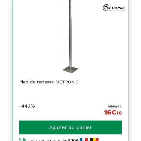
Pied de terrasse METRONIC
-44,1%
28€
80
16€
10
Ajouter au panier
Livraison à partir de
9,10€