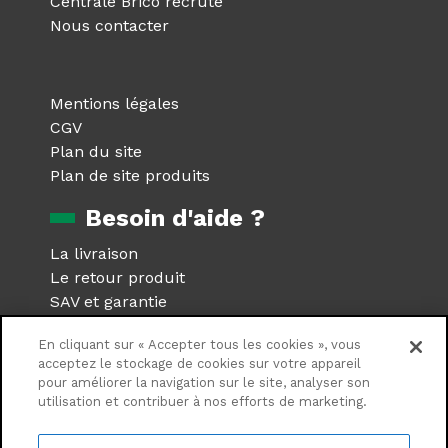
Centrale Brico recrute
Nous contacter
Mentions légales
CGV
Plan du site
Plan de site produits
Besoin d'aide ?
La livraison
Le retour produit
SAV et garantie
Foire aux questions
En cliquant sur « Accepter tous les cookies », vous
Réseaux sociaux
acceptez le stockage de cookies sur votre appareil
pour améliorer la navigation sur le site, analyser son
utilisation et contribuer à nos efforts de marketing.
Suivez nous sur les réseaux
sociaux