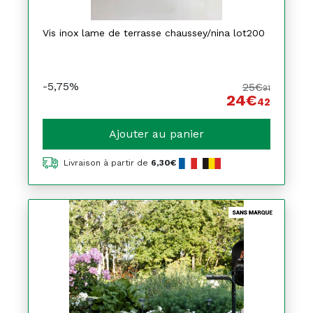
Vis inox lame de terrasse chaussey/nina lot200
-5,75%
25€
91
24€
42
Ajouter au panier
Livraison à partir de
6,30€