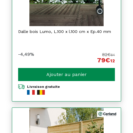
Dalle bois Lumo, L.100 x l.100 cm x Ep.40 mm
-4,49%
82€
84
79€
12
Ajouter au panier
Livraison gratuite