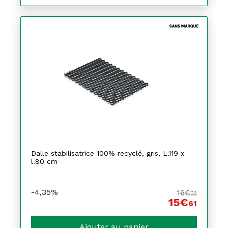
Dalle stabilisatrice 100% recyclé, gris, L.119 x
l.80 cm
-4,35%
16€
32
15€
61
Ajouter au panier