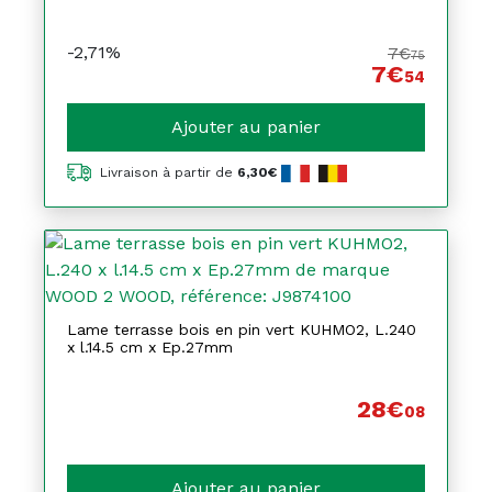
-2,71%
7€
75
7€
54
Ajouter au panier
Livraison à partir de
6,30€
Lame terrasse bois en pin vert KUHMO2, L.240
x l.14.5 cm x Ep.27mm
28€
08
Ajouter au panier