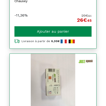
Chausey
-11,36%
29€
84
26€
45
Ajouter au panier
Livraison à partir de
6,30€