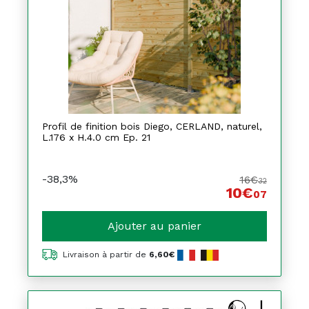
Profil de finition bois Diego, CERLAND, naturel,
L.176 x H.4.0 cm Ep. 21
-38,3%
16€
32
10€
07
Ajouter au panier
Livraison à partir de
6,60€