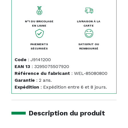
N°1 DU BRICOLAGE
LIVRAISON À LA
EN LIGNE
CARTE
PAIEMENTS
SATISFAIT OU
SÉCURISÉS
REMBOURSÉ
Code
:
J9141200
EAN 13
:
3295075507920
Référence du fabricant
:
WEL-85080800
Garantie
:
2 ans.
Expédition
:
Expédition entre 6 et 8 jours.
Description du produit