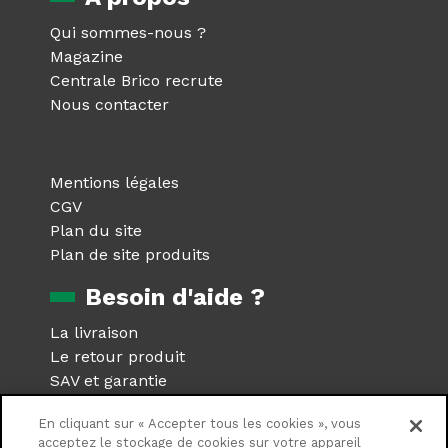
Qui sommes-nous ?
Magazine
Centrale Brico recrute
Nous contacter
Mentions légales
CGV
Plan du site
Plan de site produits
Besoin d'aide ?
La livraison
Le retour produit
SAV et garantie
Foire aux questions
En cliquant sur « Accepter tous les cookies », vous
Réseaux sociaux
acceptez le stockage de cookies sur votre appareil