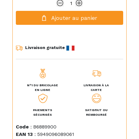
Ajouter au panier
Livraison gratuite
N°1 DU BRICOLAGE
LIVRAISON À LA
EN LIGNE
CARTE
PAIEMENTS
SATISFAIT OU
SÉCURISÉS
REMBOURSÉ
Code
:
B6889900
EAN 13
:
5949096089061