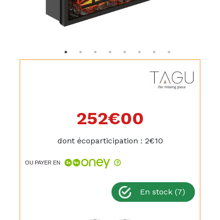
252€
00
dont écoparticipation : 2€10
OU PAYER EN
En stock (7)