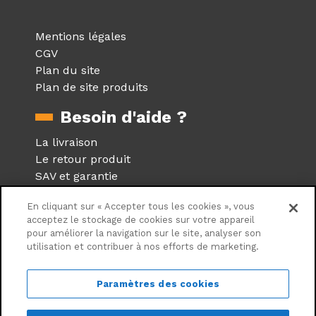
Mentions légales
CGV
Plan du site
Plan de site produits
Besoin d'aide ?
La livraison
Le retour produit
SAV et garantie
Foire aux questions
En cliquant sur « Accepter tous les cookies », vous
Réseaux sociaux
acceptez le stockage de cookies sur votre appareil
pour améliorer la navigation sur le site, analyser son
utilisation et contribuer à nos efforts de marketing.
Suivez nous sur les réseaux
sociaux
Paramètres des cookies