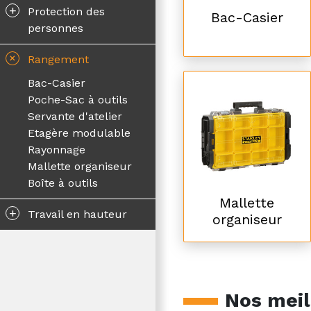
+
Protection des
Bac-Casier
personnes
+
Rangement
Bac-Casier
Poche-Sac à outils
Servante d'atelier
Etagère modulable
Rayonnage
Mallette organiseur
Boîte à outils
Mallette
+
Travail en hauteur
organiseur
Nos meil