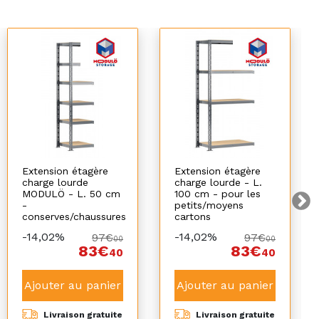
Extension étagère
Extension étagère
charge lourde
charge lourde - L.
MODULÖ - L. 50 cm
100 cm - pour les
-
petits/moyens
conserves/chaussures
cartons
-14,02%
-14,02%
97€
97€
00
00
83€
83€
40
40
Ajouter au panier
Ajouter au panier
Livraison gratuite
Livraison gratuite