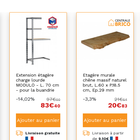
Extension étagère
Etagère murale
charge lourde
chêne massif naturel
MODULÖ - L. 70 cm
brut, L.60 x P.18.5
- pour la buandrie
cm, Ep.29 mm
-14,02%
-3,3%
97€
21€
00
54
83€
20€
40
83
Ajouter au panier
Ajouter au panier
Livraison gratuite
Livraison à partir
de
9,10€