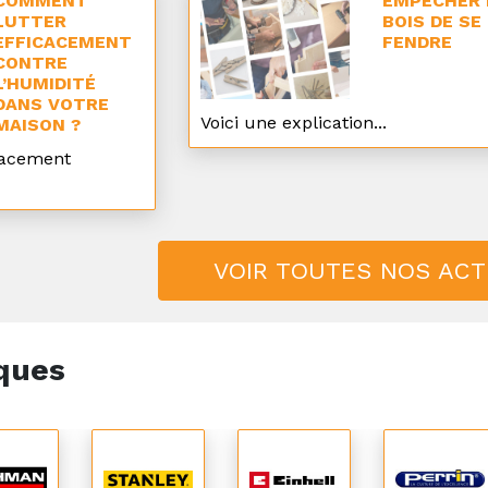
COMMENT
EMPÊCHER 
LUTTER
BOIS DE SE
EFFICACEMENT
FENDRE
CONTRE
L’HUMIDITÉ
DANS VOTRE
Voici une explication...
MAISON ?
cacement
VOIR TOUTES NOS AC
ques