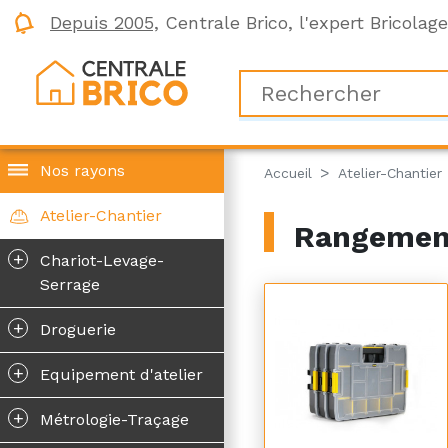
Depuis 2005,
Centrale Brico, l'expert Bricolag
Nos rayons
Accueil
Atelier-Chantier
Atelier-Chantier
Rangemen
+
Chariot-Levage-
Serrage
+
Droguerie
+
Equipement d'atelier
+
Métrologie-Traçage