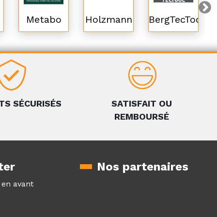
Metabo
Holzmann
BergTecTool
TS SÉCURISÉS
SATISFAIT OU
REMBOURSÉ
ter
Nos partenaires
z en avant