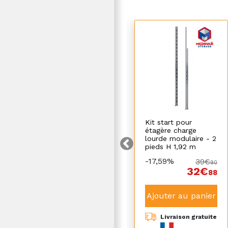
Caisse à outils 22
Kit start pour
pièces
étagère charge
lourde modulaire - 2
pieds H 1,92 m
-28,47%
-17,59%
81€
39€
90
90
58€
32€
58
88
Ajouter au panier
Ajouter au panier
Livraison à partir
Livraison gratuite
de
9,10€