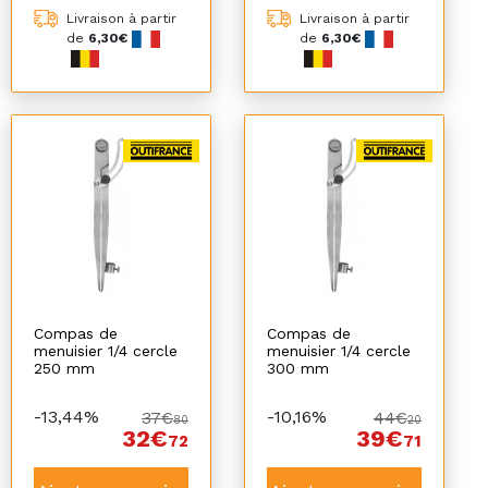
Livraison à partir
Livraison à partir
de
6,30€
de
6,30€
Compas de
Compas de
menuisier 1/4 cercle
menuisier 1/4 cercle
250 mm
300 mm
-13,44%
-10,16%
37€
44€
80
20
32€
39€
72
71