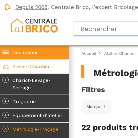
Depuis 2005,
Centrale Brico, l'expert Bricolag
Nos rayons
Accueil
Atelier-Chantier
Atelier-Chantier
Métrologi
+
Chariot-Levage-
Serrage
Filtres
+
Droguerie
Marque
+
Equipement d'atelier
22 produits tr
+
Métrologie-Traçage