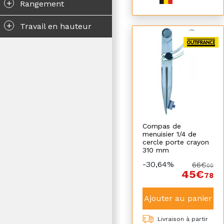
+
Rangement
+
Travail en hauteur
Compas de
menuisier 1/4 de
cercle porte crayon
310 mm
-30,64%
66€
00
45€
78
Ajouter au panier
Livraison à partir