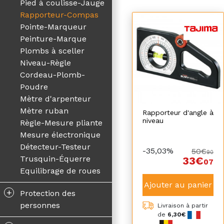
Pied à coulisse-Jauge
Rapporteur-Compas
Pointe-Marqueur
Peinture-Marque
Plombs à sceller
Niveau-Règle
Cordeau-Plomb-
Poudre
Mètre d'arpenteur
Mètre ruban
Rapporteur d'angle à
niveau
Règle-Mesure pliante
Mesure électronique
Détecteur-Testeur
-35,03%
50€
90
Trusquin-Équerre
33€
07
Equilibrage de roues
Ajouter au panier
+
Protection des
personnes
Livraison à partir
de
6,30€