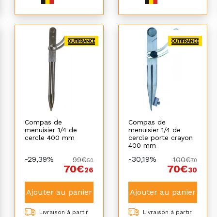
Compas de
Compas de
menuisier 1/4 de
menuisier 1/4 de
cercle 400 mm
cercle porte crayon
400 mm
-29,39%
-30,19%
99€
100€
50
70
70€
70€
26
30
Ajouter au panier
Ajouter au panier
Livraison à partir
Livraison à partir