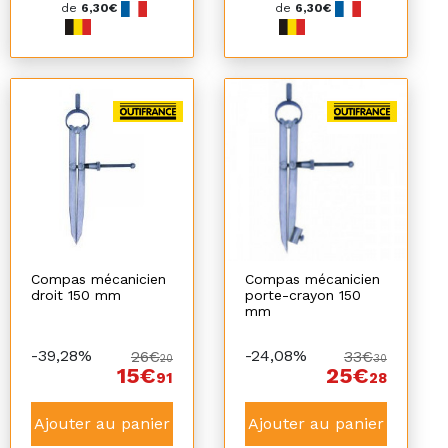
de
6,30€
de
6,30€
Compas mécanicien
Compas mécanicien
droit 150 mm
porte-crayon 150
mm
-39,28%
-24,08%
26€
33€
20
30
15€
25€
91
28
Ajouter au panier
Ajouter au panier