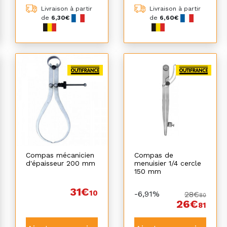
Livraison à partir
Livraison à partir
de
6,30€
de
6,60€
Compas mécanicien
Compas de
d'épaisseur 200 mm
menuisier 1/4 cercle
150 mm
31€
10
-6,91%
28€
80
26€
81