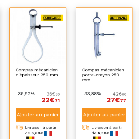
Compas mécanicien
Compas mécanicien
d'épaisseur 250 mm
porte-crayon 250
mm
-36,92%
-33,88%
36€
42€
00
00
22€
27€
71
77
Ajouter au panier
Ajouter au panier
Livraison à partir
Livraison à partir
de
6,60€
de
6,30€