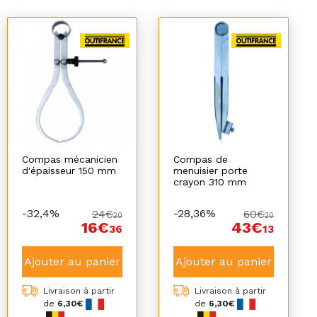
Compas mécanicien
Compas de
d'épaisseur 150 mm
menuisier porte
crayon 310 mm
-32,4%
-28,36%
24€
60€
20
20
16€
43€
36
13
Ajouter au panier
Ajouter au panier
Livraison à partir
Livraison à partir
de
6,30€
de
6,30€