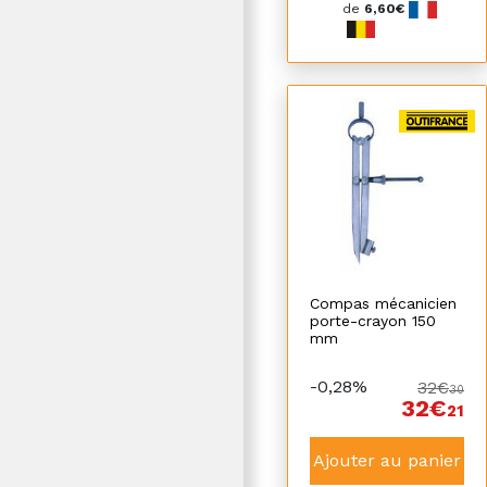
de
6,60€
Compas mécanicien
porte-crayon 150
mm
-0,28%
32€
30
32€
21
Ajouter au panier