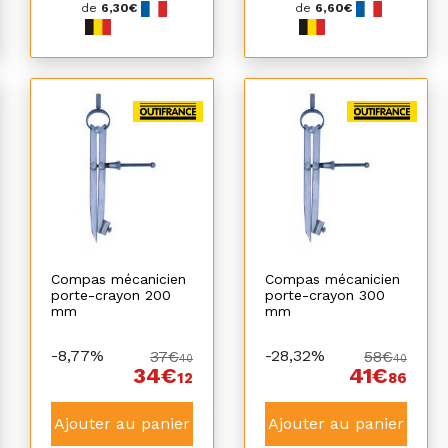
de
6,30€
de
6,60€
Compas mécanicien
Compas mécanicien
porte-crayon 200
porte-crayon 300
mm
mm
-8,77%
-28,32%
37€
58€
40
40
34€
41€
12
86
Ajouter au panier
Ajouter au panier