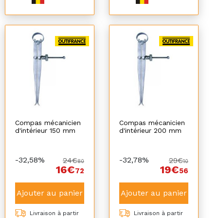
Compas mécanicien
Compas mécanicien
d'intérieur 150 mm
d'intérieur 200 mm
-32,58%
-32,78%
24€
29€
80
10
16€
19€
72
56
Ajouter au panier
Ajouter au panier
Livraison à partir
Livraison à partir