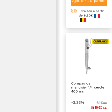
Ajouter au panier
Livraison à partir
de
6,30€
Compas de
menuisier 1/4 cercle
400 mm
-3,33%
61€
80
59€
74