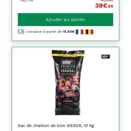
62
38€
34
Ajouter au panier
Livraison à partir de
11,60€
Sac de charbon de bois WEBER, 10 kg