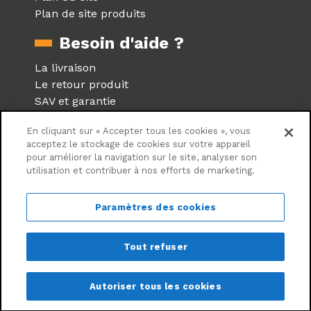
Plan de site produits
Besoin d'aide ?
La livraison
Le retour produit
SAV et garantie
Foire aux questions
En cliquant sur « Accepter tous les cookies », vous
Réseaux sociaux
acceptez le stockage de cookies sur votre appareil
pour améliorer la navigation sur le site, analyser son
utilisation et contribuer à nos efforts de marketing.
Suivez nous sur les réseaux
sociaux
Paramètres des cookies
Tout refuser
©Centrale Brico - 2026
Autoriser tous les cookies