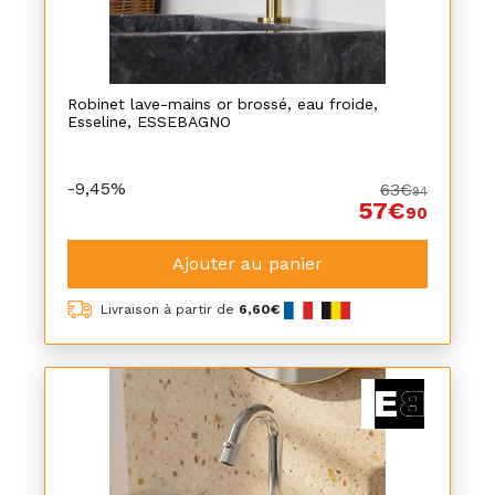
Robinet lave-mains or brossé, eau froide,
Esseline, ESSEBAGNO
-9,45%
63€
94
57€
90
Ajouter au panier
Livraison à partir de
6,60€