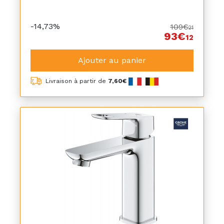
-14,73%
109€
21
93€
12
Ajouter au panier
Livraison à partir de
7,60€