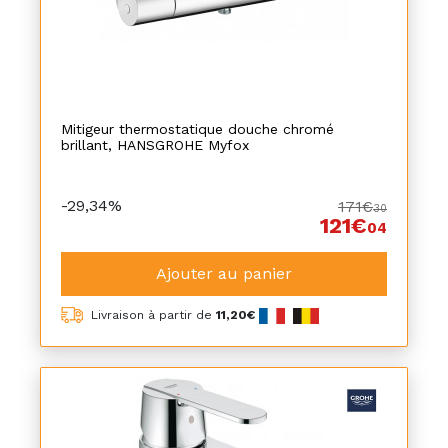
Mitigeur thermostatique douche chromé
brillant, HANSGROHE Myfox
-29,34%
171€
30
121€
04
Ajouter au panier
Livraison à partir de
11,20€