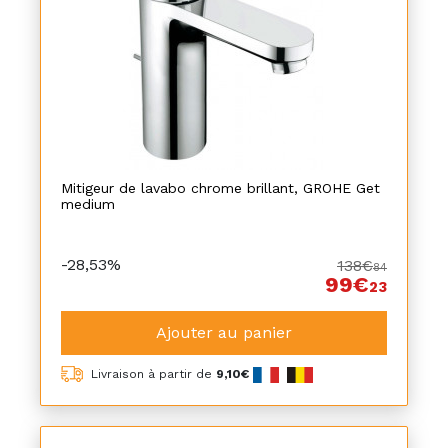
Mitigeur de lavabo chrome brillant, GROHE Get
medium
-28,53%
138€
84
99€
23
Ajouter au panier
Livraison à partir de
9,10€