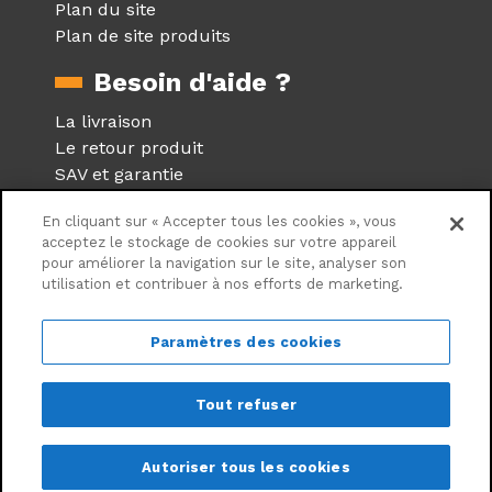
Plan du site
Plan de site produits
Besoin d'aide ?
La livraison
Le retour produit
SAV et garantie
Foire aux questions
En cliquant sur « Accepter tous les cookies », vous
Réseaux sociaux
acceptez le stockage de cookies sur votre appareil
pour améliorer la navigation sur le site, analyser son
utilisation et contribuer à nos efforts de marketing.
Suivez nous sur les réseaux
sociaux
Paramètres des cookies
Tout refuser
©Centrale Brico - 2026
Autoriser tous les cookies