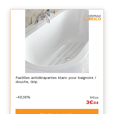
Pastilles antidérapantes blanc pour baignoire /
douche, Grip
-49,16%
5€
98
3€
04