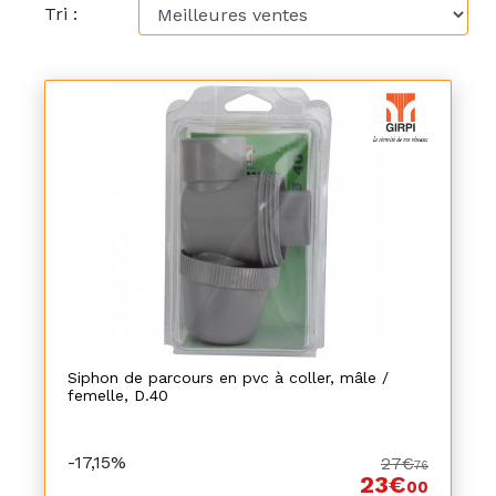
Tri :
Siphon de parcours en pvc à coller, mâle /
femelle, D.40
-17,15%
27€
76
23€
00