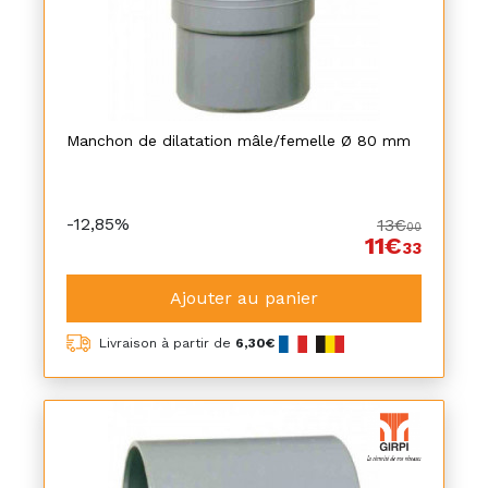
Manchon de dilatation mâle/femelle Ø 80 mm
-12,85%
13€
00
11€
33
Ajouter au panier
Livraison à partir de
6,30€