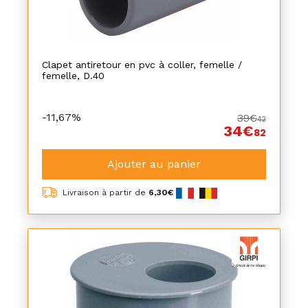
Clapet antiretour en pvc à coller, femelle /
femelle, D.40
-11,67%
39€
42
34€
82
Ajouter au panier
Livraison à partir de
6,30€