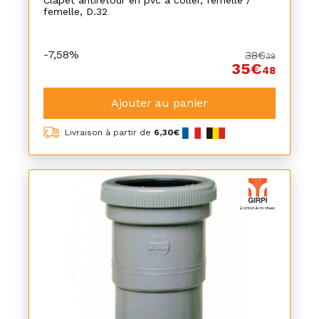
Clapet antiretour en pvc à coller, femelle /
femelle, D.32
-7,58%
38€
39
35€
48
Ajouter au panier
Livraison à partir de
6,30€