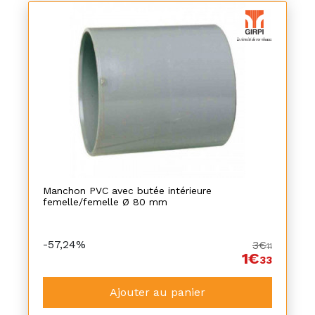
Manchon PVC avec butée intérieure
femelle/femelle Ø 80 mm
-57,24%
3€
11
1€
33
Ajouter au panier