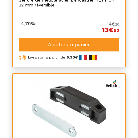
Serrure de meuble acier à encastrer HETTICH
32 mm réversible
-4,79%
14€
20
13€
52
Ajouter au panier
Livraison à partir de
6,30€