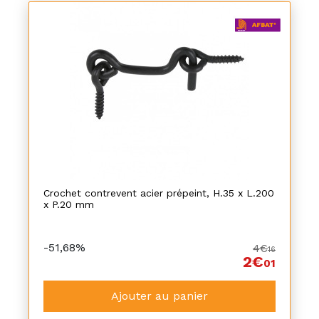
Crochet contrevent acier prépeint, H.35 x L.200
x P.20 mm
-51,68%
4€
16
2€
01
Ajouter au panier