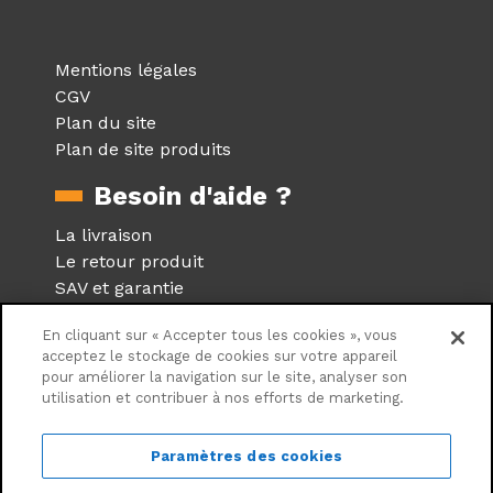
Mentions légales
CGV
Plan du site
Plan de site produits
Besoin d'aide ?
La livraison
Le retour produit
SAV et garantie
Foire aux questions
En cliquant sur « Accepter tous les cookies », vous
Réseaux sociaux
acceptez le stockage de cookies sur votre appareil
pour améliorer la navigation sur le site, analyser son
utilisation et contribuer à nos efforts de marketing.
Suivez nous sur les réseaux
sociaux
Paramètres des cookies