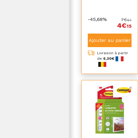
-45,68%
7€
64
4€
15
Ajouter au panier
Livraison à partir
de
6,30€