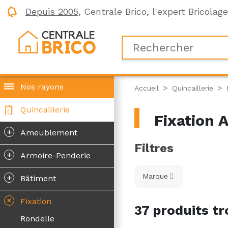
Depuis 2005,
Centrale Brico, l'expert Bricolag
Nos rayons
Accueil
Quincaillerie
Quincaillerie
Fixation 
+
Ameublement
Filtres
+
Armoire-Penderie
+
Marque
Bâtiment
+
Fixation
37 produits tr
Rondelle