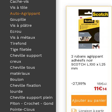
Cache-vis
Vis à tôle
Auto-Agrippant
Goupille
Vis à plâtre
Ecrou
Vis à métaux
Tirefond
Tige filetée
Cheville support
2 rubans agrippant
adhésifs noir
creux
SCOTCH L.100 x l.25
Cheville tous
mm
matériaux
Boulon
-27,99%
15€
47
Cheville fixation
11€
14
lourde
Cheville support plein
Ajouter au panier
Piton - Crochet - Gond
Pointe-Clous
Livraison à partir