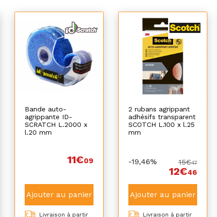
Bande auto-
2 rubans agrippant
agrippante ID-
adhésifs transparent
SCRATCH L.2000 x
SCOTCH L.100 x l.25
l.20 mm
mm
11€
09
-19,46%
15€
47
12€
46
Ajouter au panier
Ajouter au panier
Livraison à partir
Livraison à partir