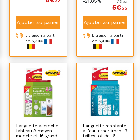
22
-21,05%
7€
03
5€
55
Ajouter au panier
Ajouter au panier
Livraison à partir
Livraison à partir
de
6,30€
de
6,30€
Languette accroche
Languette resistante
tableau 8 moyen
a l'eau assortiment 3
modele et 16 grand
tailles lot de 16