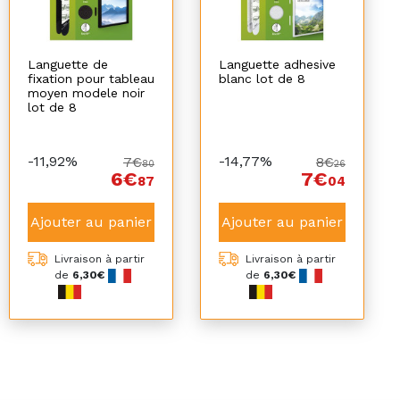
Languette de
Languette adhesive
fixation pour tableau
blanc lot de 8
moyen modele noir
lot de 8
-11,92%
-14,77%
7€
8€
80
26
6€
7€
87
04
Ajouter au panier
Ajouter au panier
Livraison à partir
Livraison à partir
de
6,30€
de
6,30€