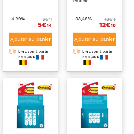
modele
-4,99%
-33,48%
5€
18€
41
19
5€
12€
14
10
Ajouter au panier
Ajouter au panier
Livraison à partir
Livraison à partir
de
6,30€
de
6,30€