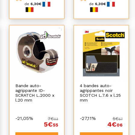
de
6,30€
de
6,30€
Bande auto-
4 bandes auto-
agrippante ID-
agrippantes noir
SCRATCH L.2000 x
SCOTCH L.7.6 x l.25
l.20 mm
mm
-21,05%
-27,11%
7€
5€
03
57
5€
4€
55
06