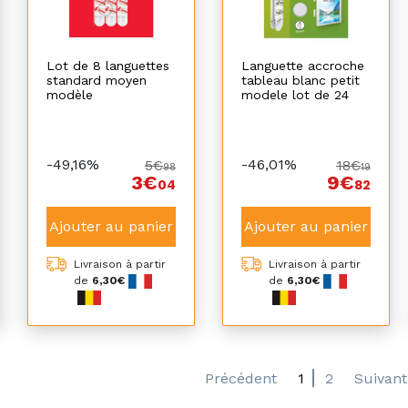
Lot de 8 languettes
Languette accroche
standard moyen
tableau blanc petit
modèle
modele lot de 24
-49,16%
-46,01%
5€
18€
98
19
3€
9€
04
82
Ajouter au panier
Ajouter au panier
Livraison à partir
Livraison à partir
de
6,30€
de
6,30€
Précédent
1
2
Suivant