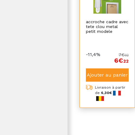
accroche cadre avec
tete clou metal
petit modele
-11,4%
7€
02
6€
22
Ajouter au panier
Livraison à partir
de
6,30€