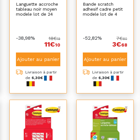
Languette accroche
Bande scratch
tableau noir moyen
adhesif cadre petit
modele lot de 24
modele lot de 4
-38,98%
-52,82%
18€
7€
19
80
11€
3€
10
68
Ajouter au panier
Ajouter au panier
Livraison à partir
Livraison à partir
de
6,30€
de
6,30€