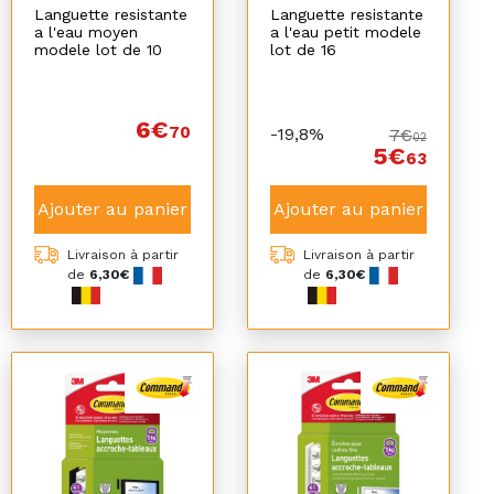
Languette resistante
Languette resistante
a l'eau moyen
a l'eau petit modele
modele lot de 10
lot de 16
6€
70
-19,8%
7€
02
5€
63
Ajouter au panier
Ajouter au panier
Livraison à partir
Livraison à partir
de
6,30€
de
6,30€