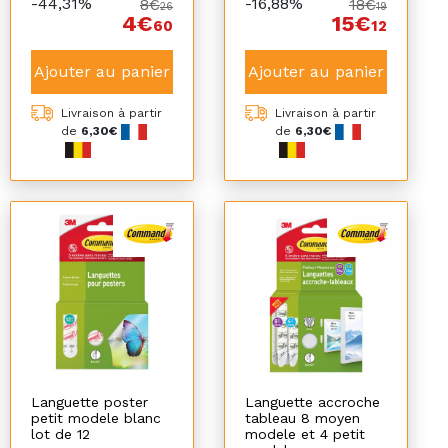
-44,31%
-16,88%
8€
18€
26
19
4€
15€
60
12
Ajouter au panier
Ajouter au panier
Livraison à partir
Livraison à partir
de
6,30€
de
6,30€
Languette poster
Languette accroche
petit modele blanc
tableau 8 moyen
lot de 12
modele et 4 petit