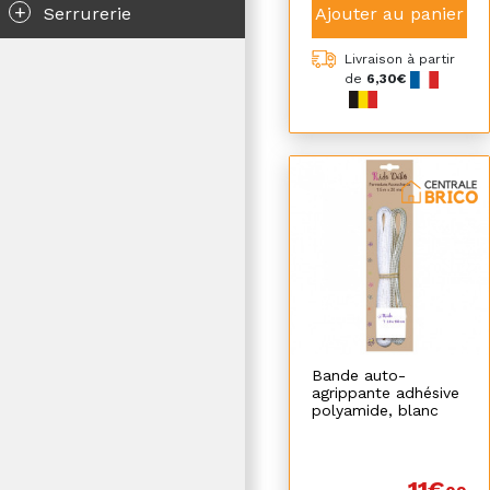
+
Ajouter au panier
Serrurerie
Livraison à partir
de
6,30€
Bande auto-
agrippante adhésive
polyamide, blanc
11€