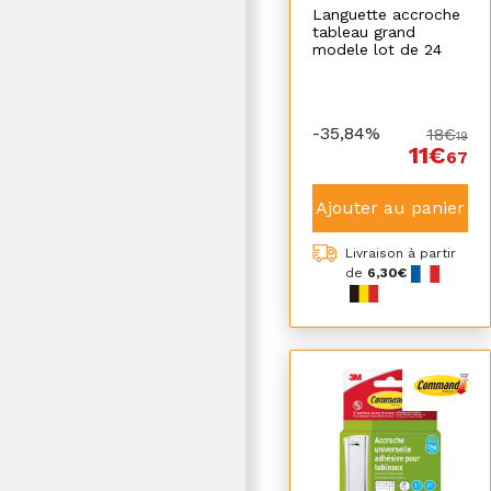
Languette accroche
tableau grand
modele lot de 24
-35,84%
18€
19
11€
67
Ajouter au panier
Livraison à partir
de
6,30€