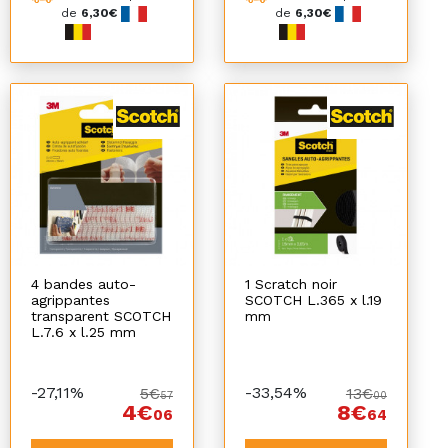
de
6,30€
de
6,30€
4 bandes auto-
1 Scratch noir
agrippantes
SCOTCH L.365 x l.19
transparent SCOTCH
mm
L.7.6 x l.25 mm
-27,11%
-33,54%
5€
13€
57
00
4€
8€
06
64