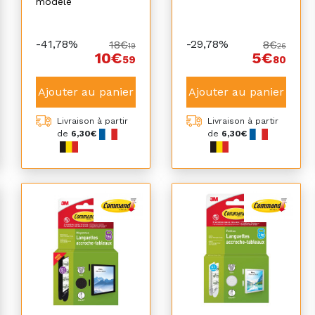
modele
-41,78%
-29,78%
18€
8€
19
26
10€
5€
59
80
Ajouter au panier
Ajouter au panier
Livraison à partir
Livraison à partir
de
6,30€
de
6,30€