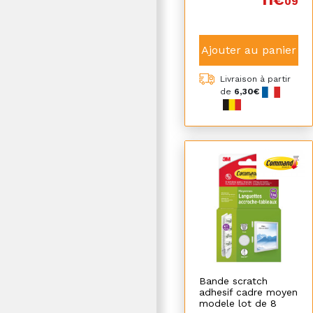
09
Ajouter au panier
Livraison à partir
de
6,30€
Bande scratch
adhesif cadre moyen
modele lot de 8