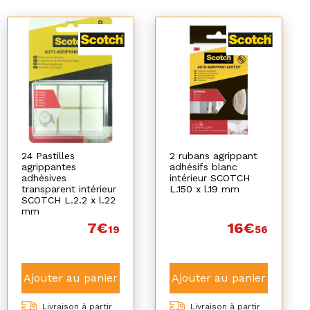
24 Pastilles
2 rubans agrippant
agrippantes
adhésifs blanc
adhésives
intérieur SCOTCH
transparent intérieur
L.150 x l.19 mm
SCOTCH L.2.2 x l.22
mm
7€
16€
19
56
Ajouter au panier
Ajouter au panier
Livraison à partir
Livraison à partir