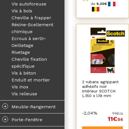
Vis autoforeuse
de
6,30€
Vis à bois
Cheville à frapper
Résine-Scellement
chimique
Ecrous à sertir-
Oeilletage
Rivetage
Cheville fixation
spécifique
Vis à béton
Enduit et mortier
2 rubans agrippant
adhésifs noir
Vis inox
intérieur SCOTCH
Vis relieuse
L.150 x l.19 mm
+
Meuble-Rangement
-2,04%
11€
78
11€
+
54
Porte-Fenêtre