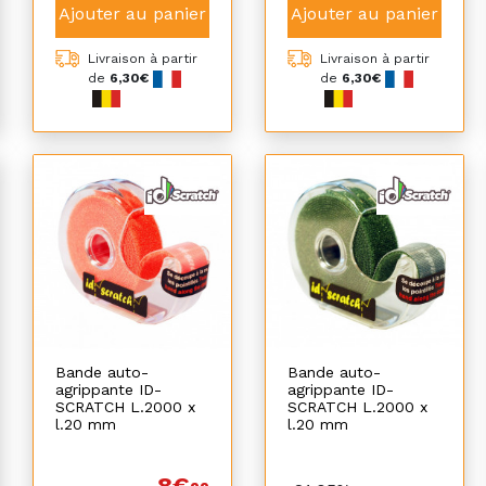
Ajouter au panier
Ajouter au panier
Livraison à partir
Livraison à partir
de
6,30€
de
6,30€
Bande auto-
Bande auto-
agrippante ID-
agrippante ID-
SCRATCH L.2000 x
SCRATCH L.2000 x
l.20 mm
l.20 mm
8€