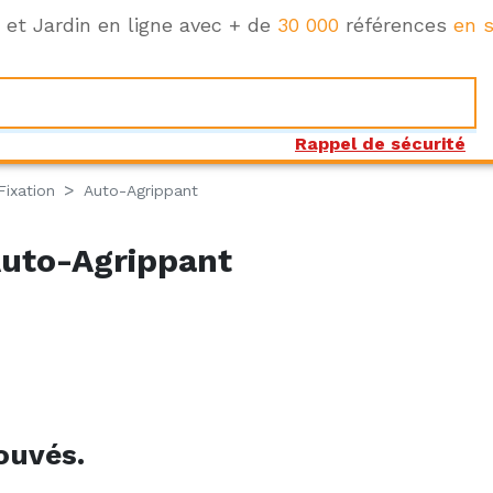
e et Jardin en ligne avec + de
30 000
références
en s
Rappel de sécurité
Fixation
Auto-Agrippant
Auto-Agrippant
ouvés.