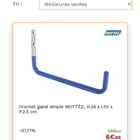
Tri :
Crochet gainé simple MOTTEZ, H.24 x l.52 x
P.2.5 cm
-51,11%
14€
03
6€
86