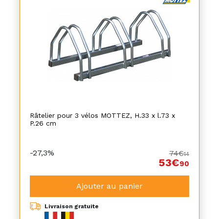
Râtelier pour 3 vélos MOTTEZ, H.33 x l.73 x
P.26 cm
-27,3%
74€
14
53€
90
Ajouter au panier
Livraison gratuite