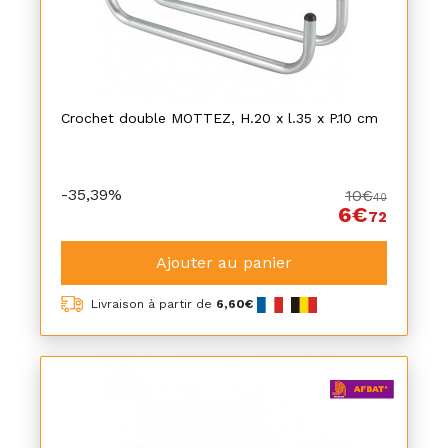
Crochet double MOTTEZ, H.20 x l.35 x P.10 cm
-35,39%
10€
40
6€
72
Ajouter au panier
Livraison à partir de
6,60€