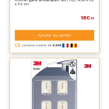
Crochet gainé antidérapant MOTTEZ, H.24 x l.15
x P.2 cm
18€
31
Ajouter au panier
Livraison à partir de
6,30€