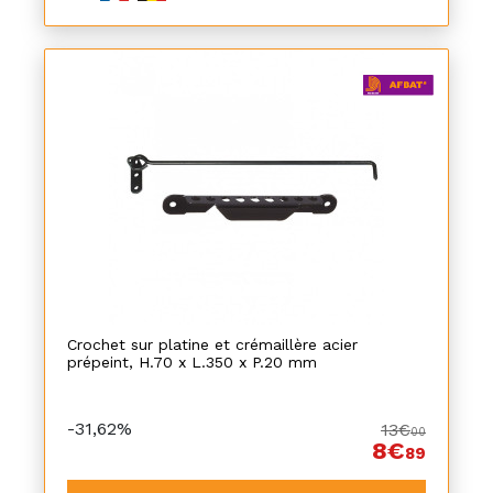
Crochet sur platine et crémaillère acier
prépeint, H.70 x L.350 x P.20 mm
-31,62%
13€
00
8€
89