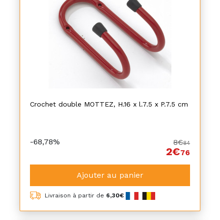
Crochet double MOTTEZ, H.16 x l.7.5 x P.7.5 cm
-68,78%
8€
84
2€
76
Ajouter au panier
Livraison à partir de
6,30€