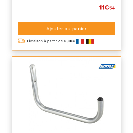
11€
54
Ajouter au panier
Livraison à partir de
6,30€