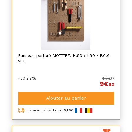
Panneau perforé MOTTEZ, H.60 x l.90 x P.0.6
cm
-39,77%
16€
32
9€
83
Ajouter au panier
Livraison à partir de
9,10€