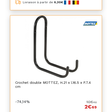
Livraison à partir de
6,30€
Crochet double MOTTEZ, H.21 x l.16.5 x P.7.4
cm
-74,14%
10€
40
2€
69