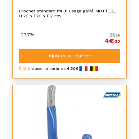
Crochet standard multi usage gainé MOTTEZ,
H.20 x l.20 x P.2 cm
-27,7%
5€
56
4€
02
Ajouter au panier
Livraison à partir de
6,30€