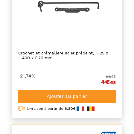
Crochet et crémaillère acier prépeint, H.25 x
L.400 x P.20 mm
-21,74%
5€
98
4€
68
Ajouter au panier
Livraison à partir de
6,30€