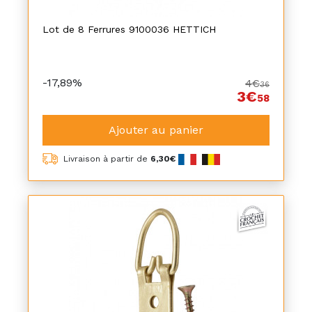
Lot de 8 Ferrures 9100036 HETTICH
-17,89%
4€
36
3€
58
Ajouter au panier
Livraison à partir de
6,30€