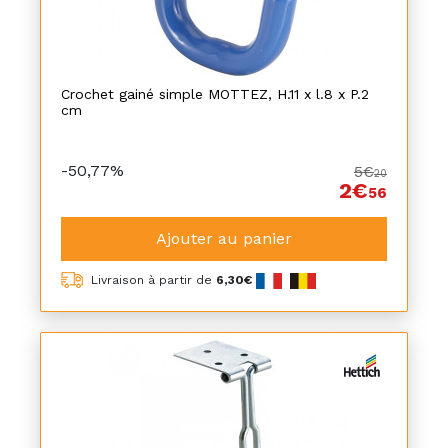
Crochet gainé simple MOTTEZ, H.11 x l.8 x P.2
cm
-50,77%
5€
20
2€
56
Ajouter au panier
Livraison à partir de
6,30€