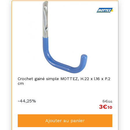
Crochet gainé simple MOTTEZ, H.22 x l.16 x P.2
cm
-44,25%
5€
56
3€
10
Ajouter au panier