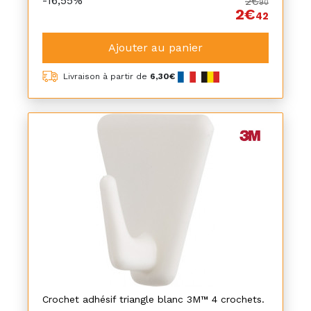
-16,55%
2€
90
2€
42
Ajouter au panier
Livraison à partir de
6,30€
Crochet adhésif triangle blanc 3M™ 4 crochets.