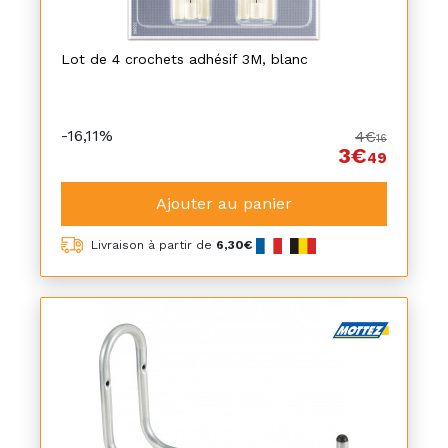
Lot de 4 crochets adhésif 3M, blanc
-16,11%
4€
16
3€
49
Ajouter au panier
Livraison à partir de
6,30€