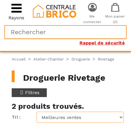
Me
Mon panier
Rayons
connecter
(0)
Rappel de sécurité
Accueil
Atelier-Chantier
Droguerie
Rivetage
Droguerie Rivetage
Filtres
2 produits trouvés.
Tri :