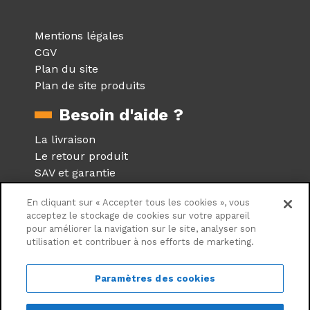
Mentions légales
CGV
Plan du site
Plan de site produits
Besoin d'aide ?
La livraison
Le retour produit
SAV et garantie
Foire aux questions
En cliquant sur « Accepter tous les cookies », vous
Réseaux sociaux
acceptez le stockage de cookies sur votre appareil
pour améliorer la navigation sur le site, analyser son
utilisation et contribuer à nos efforts de marketing.
Suivez nous sur les réseaux
sociaux
Paramètres des cookies