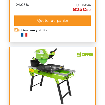
-24,03%
1,086€
95
825€
80
Ajouter au panier
Livraison gratuite