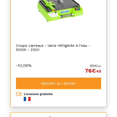
Coupe carreaux - lame réfrigérée à l'eau -
500W - 230V
-10,06%
85€
00
76€
45
Ajouter au panier
Livraison gratuite