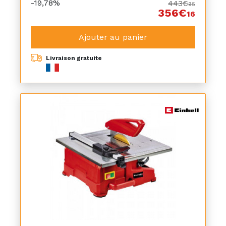
-19,78%
443€
95
356€
16
Ajouter au panier
Livraison gratuite