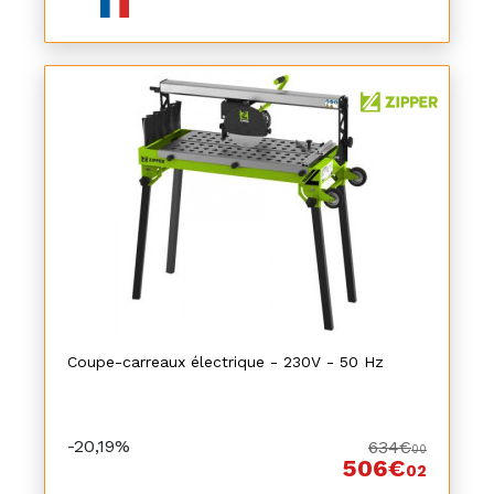
Coupe-carreaux électrique - 230V - 50 Hz
-20,19%
634€
00
506€
02