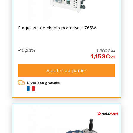
Plaqueuse de chants portative - 765W
-15,33%
1,362€
00
1,153€
21
Ajouter au panier
Livraison gratuite