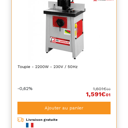
Toupie - 2200W - 230V / 50Hz
-0,62%
1,601€
00
1,591€
01
Ajouter au panier
Livraison gratuite