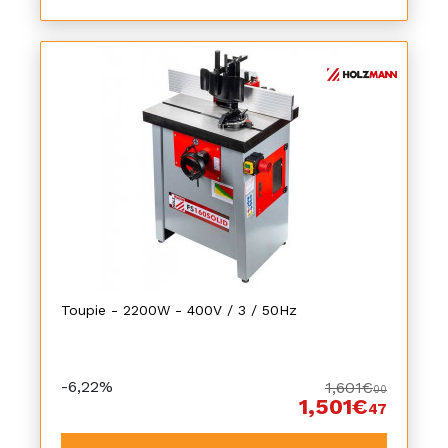
Toupie - 2200W - 400V / 3 / 50Hz
-6,22%
1,601€
00
1,501€
47