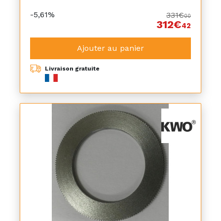
-5,61%
331€
00
312€
42
Ajouter au panier
Livraison gratuite