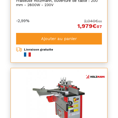
Fraiseuse Holzmann, ouverture de table : 200
mm - 2800W - 230V
-2,99%
2,040€
00
1,979€
07
Ajouter au panier
Livraison gratuite