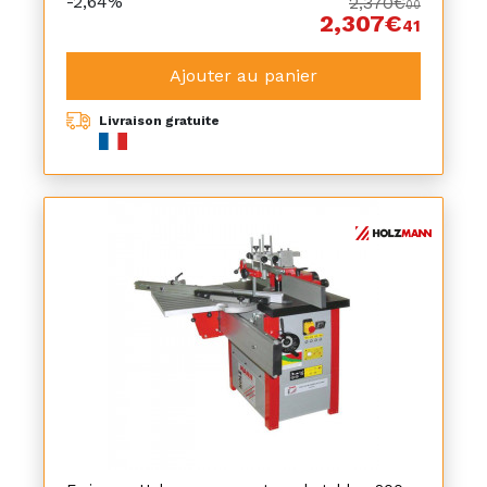
-2,64%
2,370€
00
2,307€
41
Ajouter au panier
Livraison gratuite