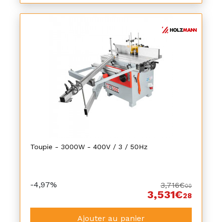
Toupie - 3000W - 400V / 3 / 50Hz
-4,97%
3,716€
00
3,531€
28
Ajouter au panier