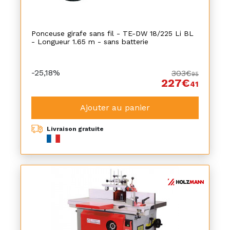
Ponceuse girafe sans fil - TE-DW 18/225 Li BL
- Longueur 1.65 m - sans batterie
-25,18%
303€
95
227€
41
Ajouter au panier
Livraison gratuite