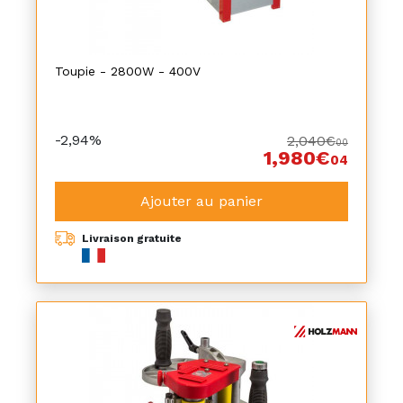
Toupie - 2800W - 400V
-2,94%
2,040€
00
1,980€
04
Ajouter au panier
Livraison gratuite