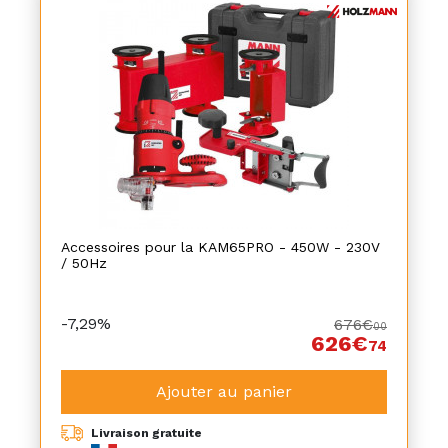
Accessoires pour la KAM65PRO - 450W - 230V
/ 50Hz
-7,29%
676€
00
626€
74
Ajouter au panier
Livraison gratuite