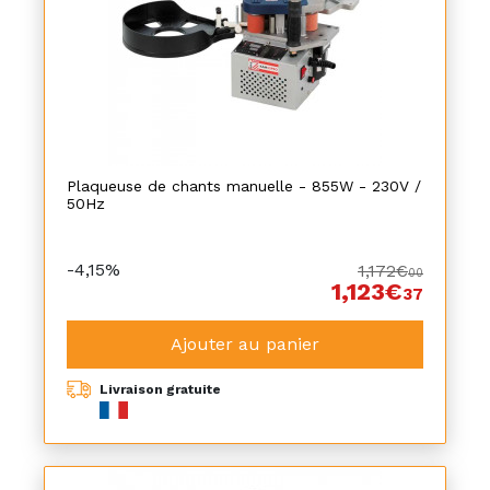
Plaqueuse de chants manuelle - 855W - 230V /
50Hz
-4,15%
1,172€
00
1,123€
37
Ajouter au panier
Livraison gratuite