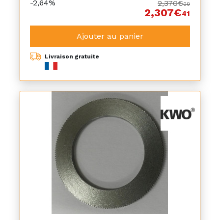
-2,64%
2,370€
00
2,307€
41
Ajouter au panier
Livraison gratuite