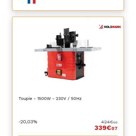
Toupie - 1500W - 230V / 50Hz
-20,03%
424€
00
339€
07