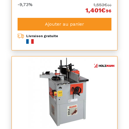
-9,73%
1,553€
00
1,401€
96
Ajouter au panier
Livraison gratuite