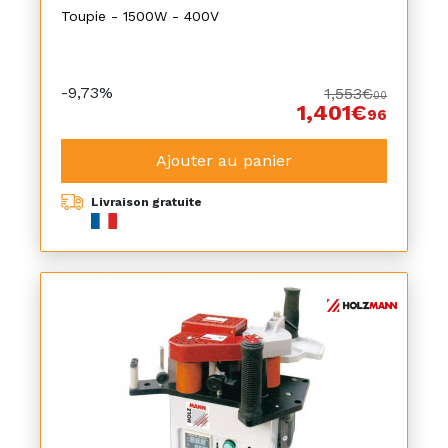
Toupie - 1500W - 400V
-9,73%
1,553€
00
1,401€
96
Ajouter au panier
Livraison gratuite