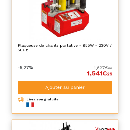
Plaqueuse de chants portative - 855W - 230V /
50Hz
-5,27%
1,627€
00
1,541€
25
Ajouter au panier
Livraison gratuite