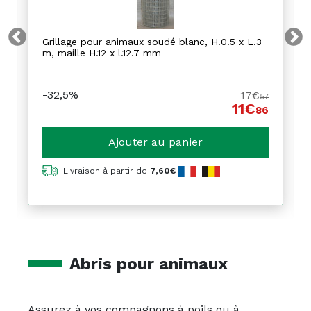
Grillage pour animaux soudé blanc, H.0.5 x L.3
m, maille H.12 x l.12.7 mm
-32,5%
17€
57
11€
86
Ajouter au panier
Livraison à partir de
7,60€
Abris pour animaux
Assurez à vos compagnons à poils ou à